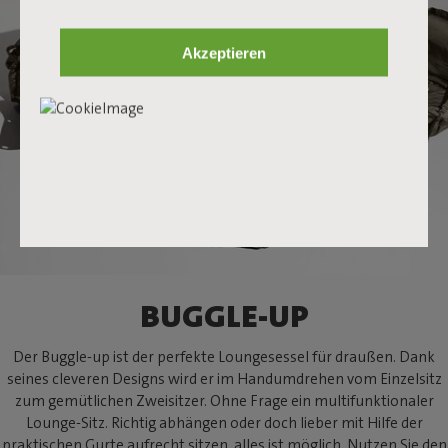
Akzeptieren
BUGGLE-UP
Der Buggle-up ist der perfekte Loungesessel für draußen. Dank
seines cleveren Designs wird er im Handumdrehen vom Einzelsitz
zum gemütlichen Zweisitzer. Ohne Frage ein multifunktionaler
Lounge-Sitz. Richtig abhängen oder doch lieber mit Hilfe der
praktischen Gurte aufrecht sitzen, alles ist möglich. Nutzen Sie den