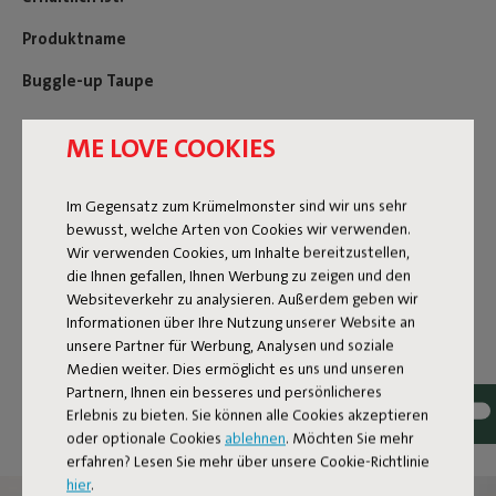
Produktname
Buggle-up Taupe
ME LOVE COOKIES
Produkteigenschaften
Im Gegensatz zum Krümelmonster sind wir uns sehr
bewusst, welche Arten von Cookies wir verwenden.
Benutzerinformation
Wir verwenden Cookies, um Inhalte bereitzustellen,
die Ihnen gefallen, Ihnen Werbung zu zeigen und den
Websiteverkehr zu analysieren. Außerdem geben wir
Reviews: 4.7 / 5 (14 reviews)
Informationen über Ihre Nutzung unserer Website an
unsere Partner für Werbung, Analysen und soziale
Unsere Produkte bei Ihnen zu
Medien weiter. Dies ermöglicht es uns und unseren
Hause.
Partnern, Ihnen ein besseres und persönlicheres
Erlebnis zu bieten. Sie können alle Cookies akzeptieren
Taggen Sie @fatboy_original oder verwenden Sie den
oder optionale Cookies
ablehnen
. Möchten Sie mehr
Hashtag #fatboyoriginal, um hier geteilt zu werden
erfahren? Lesen Sie mehr über unsere Cookie-Richtlinie
hier
.