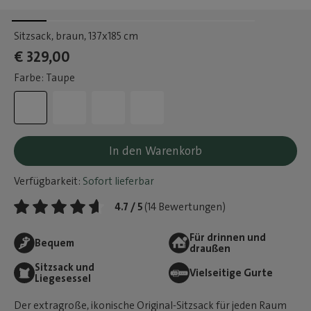
Sitzsack, braun
, 137x185 cm
€ 329,00
Farbe: Taupe
In den Warenkorb
Verfügbarkeit:
Sofort lieferbar
4.7 / 5
(14 Bewertungen)
Für drinnen und
Bequem
draußen
Sitzsack und
Vielseitige Gurte
Liegesessel
Der extragroße, ikonische Original-Sitzsack für jeden Raum