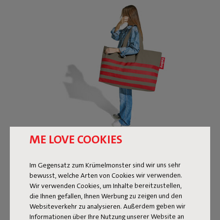
ME LOVE COOKIES
GROSS, GRÖSSER, CA
RRY‑TOO‑MUCH‑BAG
Im Gegensatz zum Krümelmonster sind wir uns sehr
bewusst, welche Arten von Cookies wir verwenden.
Wir verwenden Cookies, um Inhalte bereitzustellen,
Strandtag, Wochenendausflug oder Einkäufe für ein
die Ihnen gefallen, Ihnen Werbung zu zeigen und den
großes Familienessen? Mit der Carry‑too‑much‑Bag
Websiteverkehr zu analysieren. Außerdem geben wir
nimmst du einfach alles mit. Und da Fatboy
Informationen über Ihre Nutzung unserer Website an