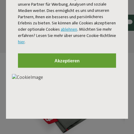
Verschwendung hasst, besteht diese große Wochenend‑
unsere Partner für Werbung, Analysen und soziale
oder Einkaufstasche aus Recycled Canvas: einem
Medien weiter. Dies ermöglicht es uns und unseren
robusten 100 % Polyesterstoff, hauptsächlich aus
Partnern, Ihnen ein besseres und persönlicheres
gebrauchtem Plastik. Sie ist nicht nur angenehm
Erlebnis zu bieten. Sie können alle Cookies akzeptieren
oversized, sondern auch überraschend stabil.
oder optionale Cookies
ablehnen
. Möchten Sie mehr
erfahren? Lesen Sie mehr über unsere Cookie-Richtlinie
hier
.
Akzeptieren