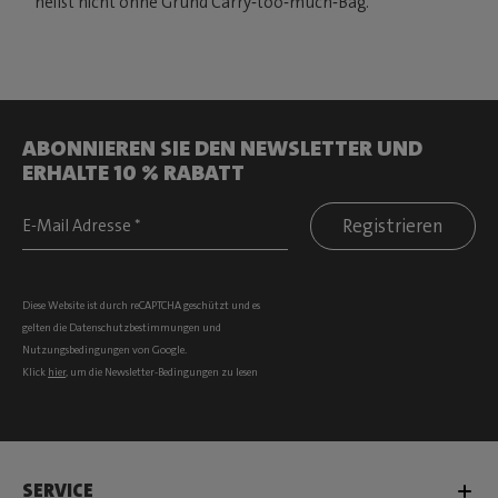
heißt nicht ohne Grund Carry‑too‑much‑Bag.
ABONNIEREN SIE DEN NEWSLETTER UND
ERHALTE 10 % RABATT
Registrieren
Diese Website ist durch reCAPTCHA geschützt und es
gelten die
Datenschutzbestimmungen
und
Nutzungsbedingungen
von Google.
Klick
hier
, um die Newsletter-Bedingungen zu lesen
SERVICE