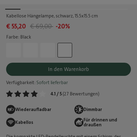
Kabellose Hängelampe, schwarz
, 15.5x15.5 cm
€ 55,20
€ 69,00
-20%
Farbe: Black
In den Warenkorb
Verfügbarkeit:
Sofort lieferbar
4.1 / 5
(27 Bewertungen)
Wiederaufladbar
Dimmbar
Für drinnen und
Kabellos
draußen
Die kompakte LED-Pendelleuchte mit einem Schirm, der