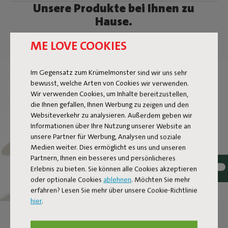
Unsere Produkte bei Ihnen zu
Hause.
Taggen Sie @fatboy_original oder verwenden Sie den
ME LOVE COOKIES
Hashtag #fatboyoriginal, um hier geteilt zu werden
Im Gegensatz zum Krümelmonster sind wir uns sehr
bewusst, welche Arten von Cookies wir verwenden.
Wir verwenden Cookies, um Inhalte bereitzustellen,
die Ihnen gefallen, Ihnen Werbung zu zeigen und den
Websiteverkehr zu analysieren. Außerdem geben wir
Informationen über Ihre Nutzung unserer Website an
unsere Partner für Werbung, Analysen und soziale
Medien weiter. Dies ermöglicht es uns und unseren
Partnern, Ihnen ein besseres und persönlicheres
Erlebnis zu bieten. Sie können alle Cookies akzeptieren
oder optionale Cookies
ablehnen
. Möchten Sie mehr
erfahren? Lesen Sie mehr über unsere Cookie-Richtlinie
hier
.
KLEINE HÄNGELAMPE