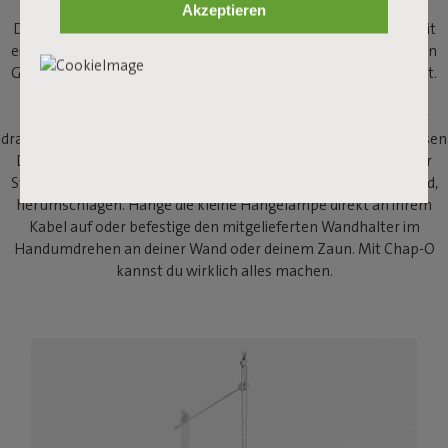
Akzeptieren
Dürfen wir vorstellen: Chap-O. Chap-O ist eine Hängelampe mit
einem kultigen und kompakten Design, die mit ihrer raffinierten
Größe eine Anspielung auf die klassische große Hängelampe ist.
Chap-O sorgt überall für Atmosphäre: in deinem Wohn- oder
Esszimmer, im Flur, im Schlafzimmer neben deinem Bett oder
draußen im Garten. Und das Beste von allem? Dank des kabellosen
Designs musst du dich nie wieder mit Kabeln an der Wand oder
Steckdosen, die gerade nicht in der Nähe der dunklen Ecken sind,
herumschlagen. Hänge die kleine Hängelampe direkt an ihrem
Kabel auf oder befestige den mitgelieferten Wandhalter im
Handumdrehen an deiner Wand oder deinem Zaun. Mit Chap-O
kannst du wirklich alles machen.