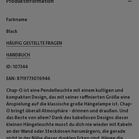
Produktinformation
Farbname
Black
HÄUFIG GESTELLTE FRAGEN
HANDBUCH
ID
107344
EAN
8719773076946
Chap-O ist eine Pendelleuchte mit einem kultigen und
kompakten Design, das mit seiner raffinierten Größe eine
Anspielung auf die klassische große Hängelampe ist. Chap-
O bringt überall Atmosphäre - drinnen und draußen. Und
das Beste von allem? Dank des kabellosen Designs dieser
kleinen Hängeleuchte musst du dich nie wieder mit Kabeln
an der Wand oder Steckdosen herumärgern, die gerade
nicht in der Nähe dieser dunklen Ecken sind. Hänge die