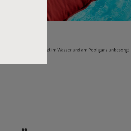
al Floatzac kannst du jetzt im Wasser und am Pool ganz unbesorgt