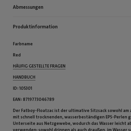
Abmessungen
Produktinformation
Farbname
Red
HÄUFIG GESTELLTE FRAGEN
HANDBUCH
ID
105301
EAN
8719773046789
Der Fatboy-Floatzac ist der ultimative Sitzsack sowohl am
mit schnell trocknenden, wasserbeständigen EPS-Perlen gef
Unterseite aus Netzgewebe, wodurch das Wasser leicht ab
verwenden: sowohl drinnen als auch draußen, im Wasser so