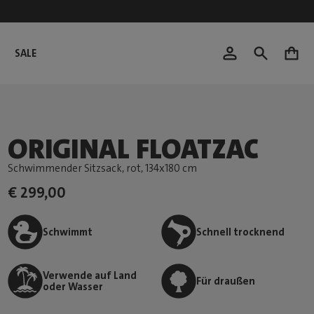
SALE
0
ORIGINAL FLOATZAC
Schwimmender Sitzsack, rot
, 134x180 cm
€ 299,00
Schwimmt
Schnell trocknend
Verwende auf Land
Für draußen
oder Wasser