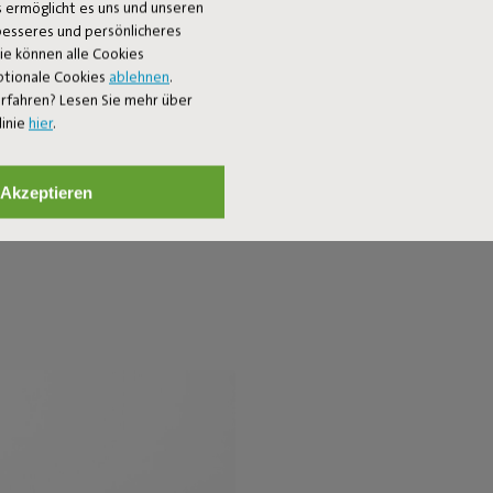
 ermöglicht es uns und unseren
 besseres und persönlicheres
Sie können alle Cookies
ptionale Cookies
ablehnen
.
rfahren? Lesen Sie mehr über
ORIGINAL FLOATZAC
linie
hier
.
n das Thermometer steigt? Wir haben die Antwort. Mit dem Origin
Akzeptieren
die Seele baumeln lassen. Willkommen in der Wasser-Lounge.