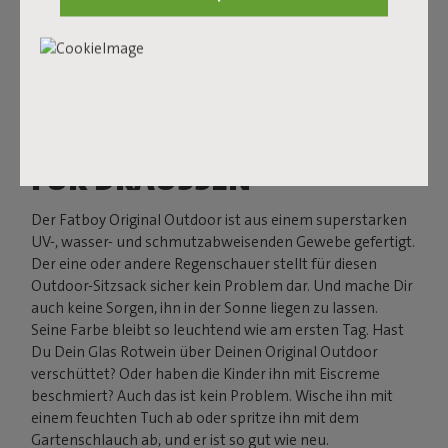
DAS WEICHE KRAFTPAKET
FÜR DRAUSSEN
Der Fatboy Original Outdoor ist aus einem superstarken
UV-, wasser- und schmutzabweisenden Gewebe gefertigt.
Der eine oder andere Regenschauer stellt für diesen
Outdoor-Sitzsack sicher kein Problem dar. Und mache Dir
auch keine Sorgen, ihn in der Sonne liegen zu lassen.
Seine Farbe bleibt so leuchtend wie am ersten Tag. Hast
Du Dein Glas Rotwein über Deinen Original Outdoor
verschüttet? Oder haben die Kinder ihn mit Eiscreme
beschmiert? Auch das ist kein Problem. Wische ihn mit
einem feuchten Tuch ab oder spritze ihn mit dem
Gartenschlauch ab, und er ist so gut wie neu.