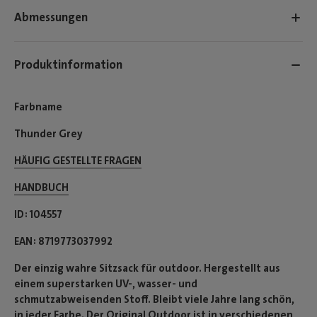
Abmessungen
Produktinformation
Farbname
Thunder Grey
HÄUFIG GESTELLTE FRAGEN
HANDBUCH
ID
104557
EAN
8719773037992
Der einzig wahre Sitzsack für outdoor. Hergestellt aus
einem superstarken UV-, wasser- und
schmutzabweisenden Stoff. Bleibt viele Jahre lang schön,
in jeder Farbe. Der Original Outdoor ist in verschiedenen