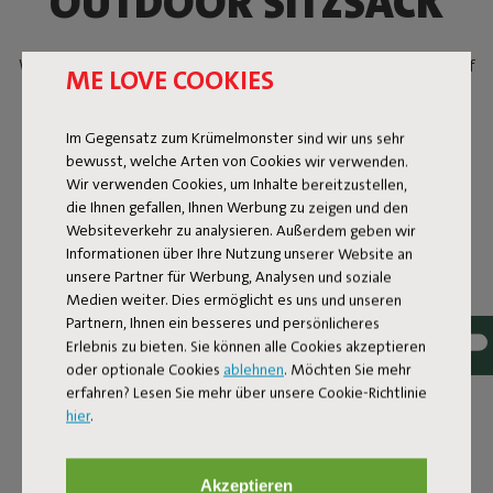
OUTDOOR SITZSACK
Wenn du wirklich ernsthaft entspannen willst – im Garten, auf
ME LOVE COOKIES
dem Balkon, im Park oder wo auch immer – gibt es nur eine
Option: den Fatboy Original Outdoor. Der einzig wahre
Sitzsack, aber für draußen. Der Original Outdoor bringt 6,65
Im Gegensatz zum Krümelmonster sind wir uns sehr
bewusst, welche Arten von Cookies wir verwenden.
Kilo pure Entspannung. Kein aufrechtes Sitzen, kein elegant
Wir verwenden Cookies, um Inhalte bereitzustellen,
überschlagenes Bein. Dieser Outdoor-Sitzsack kennt nur eine
die Ihnen gefallen, Ihnen Werbung zu zeigen und den
Haltung: entspannt zurücklehnen. Mit Sonnenbrille auf der
Websiteverkehr zu analysieren. Außerdem geben wir
Nase und einem kühlen Drink in der Hand.
Informationen über Ihre Nutzung unserer Website an
unsere Partner für Werbung, Analysen und soziale
Medien weiter. Dies ermöglicht es uns und unseren
Partnern, Ihnen ein besseres und persönlicheres
Erlebnis zu bieten. Sie können alle Cookies akzeptieren
oder optionale Cookies
ablehnen
. Möchten Sie mehr
erfahren? Lesen Sie mehr über unsere Cookie-Richtlinie
hier
.
Akzeptieren