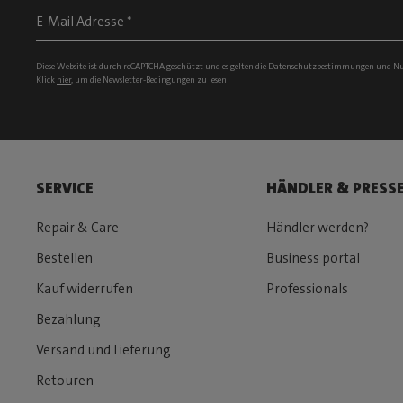
Diese Website ist durch reCAPTCHA geschützt und es gelten die
Datenschutzbestimmungen
und
Nu
Klick
hier
, um die Newsletter-Bedingungen zu lesen
SERVICE
HÄNDLER & PRESS
Repair & Care
Händler werden?
Bestellen
Business portal
Kauf widerrufen
Professionals
Bezahlung
Versand und Lieferung
Retouren