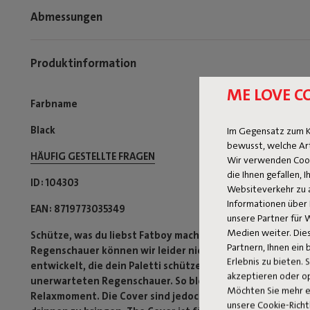
Abmessungen
Produktinformation
ME LOVE C
Farbname
Black
Im Gegensatz zum K
bewusst, welche Ar
HÄUFIG GESTELLTE FRAGEN
Wir verwenden Cooki
die Ihnen gefallen,
ID
104303
Websiteverkehr zu 
Informationen über 
EAN
8719773035349
unsere Partner für 
Medien weiter. Dies
Schütze, was du liebst Fatboy macht Entspannen unwiders
Partnern, Ihnen ein
Regenschauer können wir leider nichts tun. Deshalb hat
Erlebnis zu bieten. 
entwickelt, die dein Paletti schützen. Sie halten dein L
akzeptieren oder o
unerwarteten Regenschauer. So bleibt dein Paletti länger 
Möchten Sie mehr e
Relaxmoment. Die Cover sind jedoch nicht wasserdicht. Be
unsere Cookie-Richt