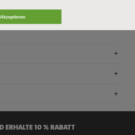
sitzige Varianten erhältlich – immer der passende Schutz
Akzeptieren
D ERHALTE 10 % RABATT