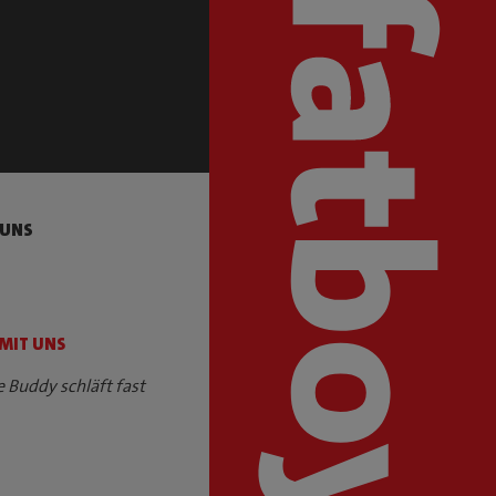
 UNS
 MIT UNS
e Buddy schläft fast