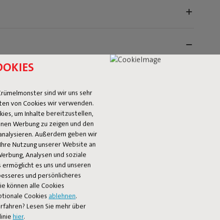
OOKIES
rümelmonster sind wir uns sehr
ten von Cookies wir verwenden.
es, um Inhalte bereitzustellen,
 Ihnen Werbung zu zeigen und den
analysieren. Außerdem geben wir
Ihre Nutzung unserer Website an
Werbung, Analysen und soziale
 ermöglicht es uns und unseren
tehlich. Gegen Vogelkot oder einen plötzlichen
 besseres und persönlicheres
 Fatboy wasser- und schmutzabweisende Cover
Sie können alle Cookies
ounge-Sofa ordentlich und schützen vor Schmutz und einem
ptionale Cookies
ablehnen
.
schön und ist jederzeit bereit für deinen nächsten
rfahren? Lesen Sie mehr über
i schlechtem Wetter empfehlen wir, dein Paletti nach
linie
hier
.