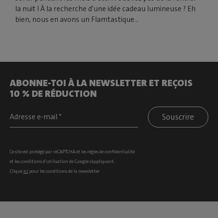
la nuit ! À la recherche d'une idée cadeau lumineuse ? Eh
bien, nous en avons un Flamtastique...
ABONNE-TOI À LA NEWSLETTER ET REÇOIS
10 % DE RÉDUCTION
Souscrire
Ce site est protégé par reCAPTCHA et les
règles de confidentialité
et les
conditions d’utilisation
de Google s’appliquent.
Clique
ici
pour les conditions de la newsletter