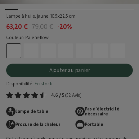
Lampe à huile, jaune
, 10.5x22.5 cm
63,20 €
79,00 €
-20%
Couleur: Pale Yellow
Ajouter au panier
Disponibilité:
En stock
4.6 / 5
(52 Avis)
Pas d'électricité
Lampe de table
nécessaire
Procure de la chaleur
Portable
Cette lampe à huile apporte une ambiance chaleureuse de