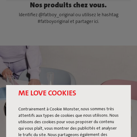
Nos produits chez vous.
Identifiez @fatboy_original ou utilisez le hashtag
#fatboyoriginal et partager ici.
ME LOVE COOKIES
FLAMTASTIQUE XS
Contrairement à Cookie Monster, nous sommes très
attentifs aux types de cookies que nous utilisons. Nous
utilisons des cookies pour vous proposer du contenu
qui vous plaît, vous montrer des publicités et analyser
le trafic du site. Nous partageons également des