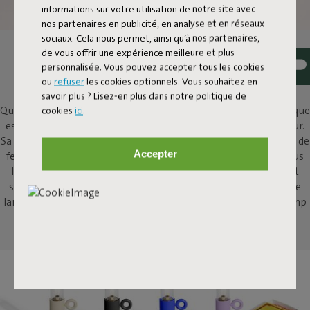
informations sur votre utilisation de notre site avec
nos partenaires en publicité, en analyse et en réseaux
sociaux. Cela nous permet, ainsi qu’à nos partenaires,
ALLUMER LE FEU À VOTRE
de vous offrir une expérience meilleure et plus
personnalisée. Vous pouvez accepter tous les cookies
TABLE
ou
refuser
les cookies optionnels. Vous souhaitez en
savoir plus ? Lisez-en plus dans notre politique de
cookies
ici
.
Qui n'apprécie pas de se rassembler autour d'un feu ? Flamtastique
est la cheminée au bioéthanol surdimensionnée pour l'extérieur.
Sa petite sœur, Flamtastique XS, apporte cette même ambiance de
Accepter
feu de camp à l'intérieur, à votre table. Pour ajouter un petit plus
lorsque vous partagez un verre ou profitez d'un repas, ou tout
simplement pour regarder ses flammes. Cette puissante petite
lampe à huile d'intérieur encouragera les histoires de feu de camp
passionnantes.