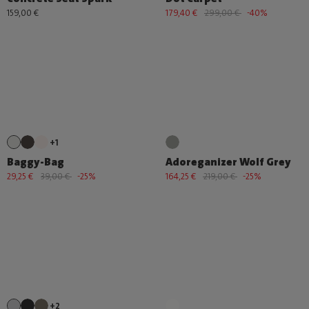
159,00 €
179,40 €
299,00 €
-40%
+1
Baggy-Bag
Adoreganizer Wolf Grey
29,25 €
39,00 €
-25%
164,25 €
219,00 €
-25%
+2