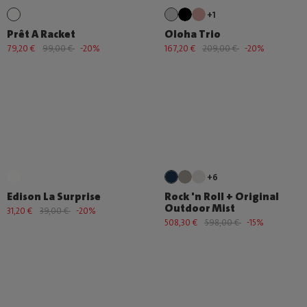
+1
Prêt A Racket
Oloha Trio
79,20 €
99,00 €
-20%
167,20 €
209,00 €
-20%
+6
Edison La Surprise
Rock 'n Roll + Original
Outdoor Mist
31,20 €
39,00 €
-20%
508,30 €
598,00 €
-15%