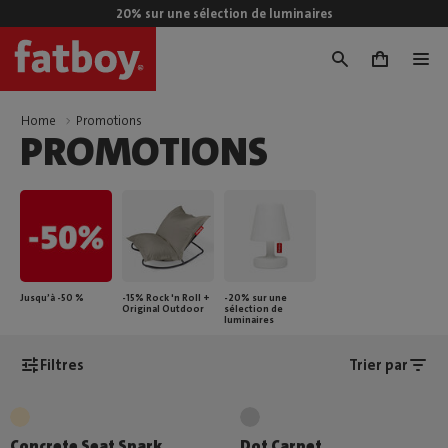
20% sur une sélection de luminaires
0
Home
Promotions
PROMOTIONS
Jusqu’à -50 %
-15% Rock 'n Roll +
-20% sur une
Original Outdoor
sélection de
luminaires
Filtres
Trier par
Concrete Seat Spark
Dot Carpet