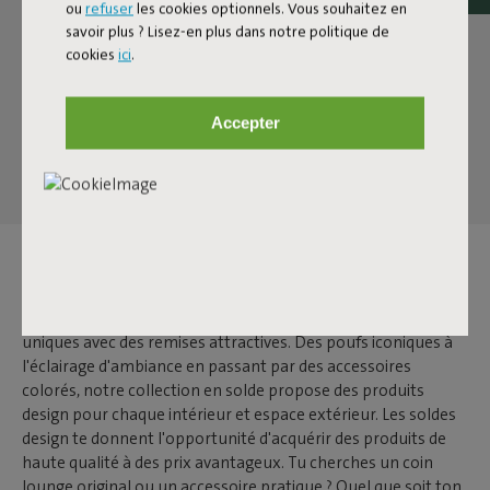
ou
refuser
les cookies optionnels. Vous souhaitez en
savoir plus ? Lisez-en plus dans notre politique de
cookies
ici
.
Page suivante
Tout afficher
Accepter
SOLDES DESIGN
Lors des soldes design de Fatboy, découvre des articles
uniques avec des remises attractives. Des poufs iconiques à
l'éclairage d'ambiance en passant par des accessoires
colorés, notre collection en solde propose des produits
design pour chaque intérieur et espace extérieur. Les soldes
design te donnent l'opportunité d'acquérir des produits de
haute qualité à des prix avantageux. Tu cherches un coin
lounge original ou un accessoire pratique ? Quel que soit ton