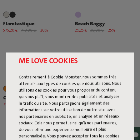
Flamtastique
Beach Baggy
575,20 €
719,00 €
-20%
29,25 €
39,00 €
-25%
ME LOVE COOKIES
Contrairement à Cookie Monster, nous sommes très
attentifs aux types de cookies que nous utilisons. Nous
+1
utilisons des cookies pour vous proposer du contenu
qui vous plaît, vous montrer des publicités et analyser
Oloha Large
Edison the Mini
le trafic du site. Nous partageons également des
71,20 €
89,00 €
-20%
87,20 €
109,00 €
-20%
informations sur votre utilisation de notre site avec
nos partenaires en publicité, en analyse et en réseaux
sociaux. Cela nous permet, ainsi qu’à nos partenaires,
de vous offrir une expérience meilleure et plus
personnalisée. Vous pouvez accepter tous les cookies