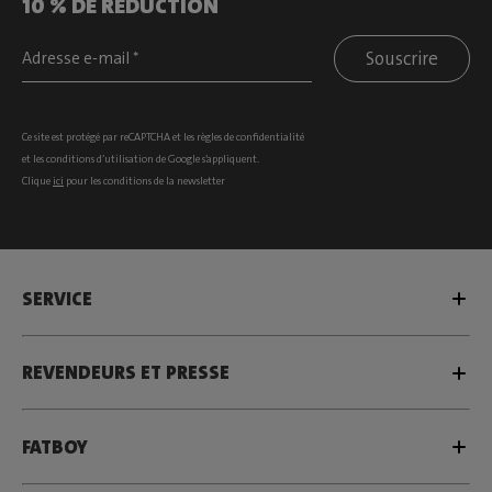
10 % DE RÉDUCTION
Souscrire
Ce site est protégé par reCAPTCHA et les
règles de confidentialité
et les
conditions d’utilisation
de Google s’appliquent.
Clique
ici
pour les conditions de la newsletter
SERVICE
REVENDEURS ET PRESSE
FATBOY