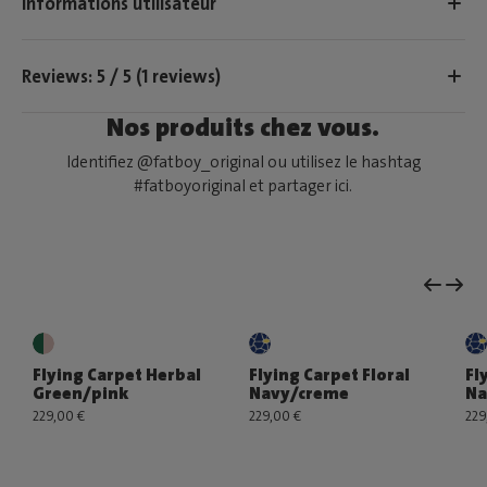
Informations utilisateur
Reviews: 5 / 5 (1 reviews)
Nos produits chez vous.
Identifiez @fatboy_original ou utilisez le hashtag
#fatboyoriginal et partager ici.
Flying Carpet Herbal
Flying Carpet Floral
Fl
Green/pink
Navy/creme
Na
229,00 €
229,00 €
229