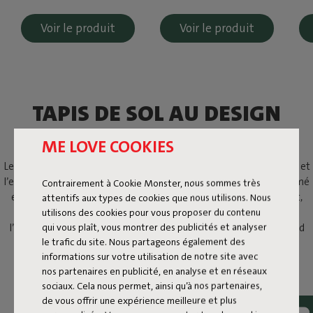
Voir le produit
Voir le produit
TAPIS DE SOL AU DESIGN
LUDIQUE
ME LOVE COOKIES
Les Flying Carpets sont des tapis de sol ludiques pour l’intérieur et
l’extérieur. Ils associent des motifs graphiques à un design affirmé
Contrairement à Cookie Monster, nous sommes très
et plein de caractère. Chaque tapis a sa propre personnalité et,
attentifs aux types de cookies que nous utilisons. Nous
ensemble, ils forment un ensemble visuel fort. Du loft à
utilisons des cookies pour vous proposer du contenu
qui vous plaît, vous montrer des publicités et analyser
l’appartement étudiant, de la plus petite terrasse au plus grand
le trafic du site. Nous partageons également des
jardin : les Flying Carpets se sentent chez eux partout.
informations sur votre utilisation de notre site avec
nos partenaires en publicité, en analyse et en réseaux
sociaux. Cela nous permet, ainsi qu’à nos partenaires,
de vous offrir une expérience meilleure et plus