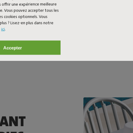
 offrir une expérience meilleure
ses dimensions de
ée. Vous pouvez accepter tous les
assez de place pou
es cookies optionnels. Vous
à quatre. Ou à si
plus ? Lisez-en plus dans notre
Petit déjeuner, c
s
ici
.
Table t’accompa
Accepter
TANT