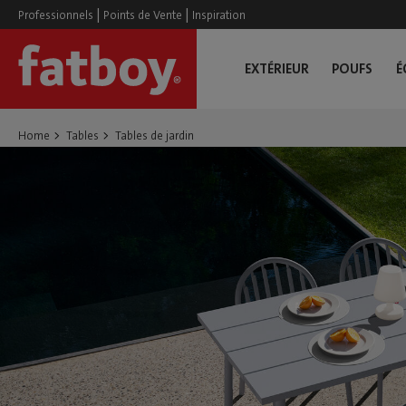
|
|
Professionnels
Points de Vente
Inspiration
EXTÉRIEUR
POUFS
É
Home
Tables
Tables de jardin