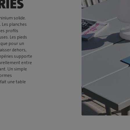
RIES
inium solide.
. Les planches
s profils
uses. Les pieds
tique pour un
aisser dehors,
empéries supporte
aturellement entre
tant. Un simple
formes
fait une table