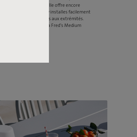
 170 x 90 centimètres, elle offre encore
r toute la famille. Tu t’y installes facilement
x en ajoutant deux chaises aux extrémités.
afé rapide ou long dîner, la Fred’s Medium
gne à chaque moment.