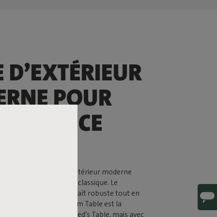
E D’EXTÉRIEUR
RNE POUR
AMBIANCE
E NIQUE
 Table est une table d’extérieur moderne
 à la table de pique nique classique. Le
 de larges planches, paraît robuste tout en
e léger. La Fred’s Medium Table est la
acte de la généreuse Fred’s Table, mais avec