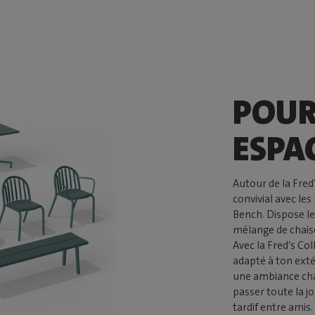
POUR
ESPA
Autour de la Fred
convivial avec les
Bench. Dispose l
mélange de chais
Avec la Fred’s Co
adapté à ton exté
une ambiance cha
passer toute la jo
tardif entre amis.