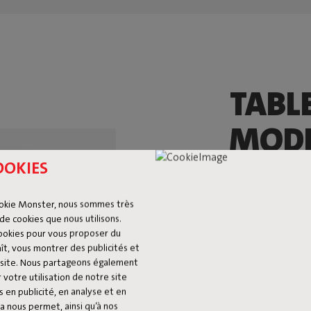
TABL
MODE
UNE 
OOKIES
PIQU
okie Monster, nous sommes très
de cookies que nous utilisons.
cookies pour vous proposer du
La Fred’s Medium
ît, vous montrer des publicités et
avec un clin d’œil
du site. Nous partageons également
plateau, composé
 votre utilisation de notre site
 en publicité, en analyse et en
gardant l’ensembl
a nous permet, ainsi qu’à nos
version plus comp