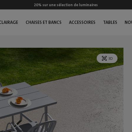
20% sur une sélection de luminaires
CLAIRAGE
CHAISES ET BANCS
ACCESSOIRES
TABLES
NO
3D