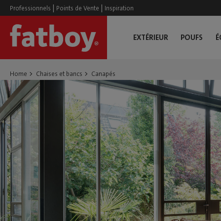
|
|
Professionnels
Points de Vente
Inspiration
EXTÉRIEUR
POUFS
É
Home
Chaises et bancs
Canapés