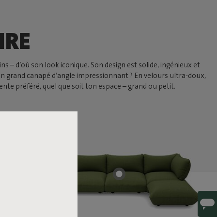
IRE
s – d’où son look iconique. Son design est solide, ingénieux et
un grand canapé d’angle impressionnant ? En velours ultra-doux,
nte préféré, quel que soit ton espace – grand ou petit.