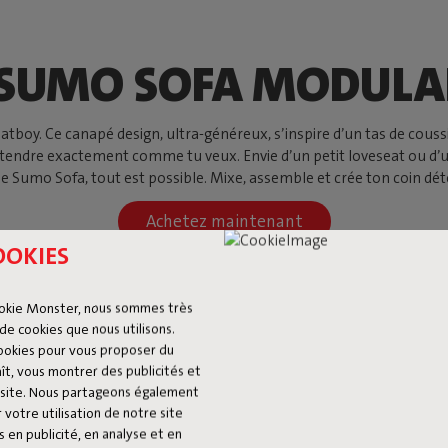
 SUMO SOFA MODULA
oy. Ce canapé design, ultra-généreux, s’inspire d’un tas de coussin
détendre exactement comme tu veux. Envie d’un petit loveseat ou d’
le Sumo Sofa, tout est possible. Mixe, assemble et crée ton coin déte
Achetez maintenant
OOKIES
okie Monster, nous sommes très
de cookies que nous utilisons.
cookies pour vous proposer du
ît, vous montrer des publicités et
du site. Nous partageons également
 votre utilisation de notre site
 en publicité, en analyse et en