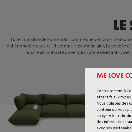
LE
Tu reconnaîtras le Sumo Sofa comme une véritable création Fatb
entièrement circulaire. Et comme il est modulaire, tu peux te 
bouclé décontracté ou velours côtelé résistant ? Avec 
ME LOVE C
Contrairement à Co
attentifs aux types 
Nous utilisons des 
contenu qui vous pla
analyser le trafic 
des informations sur
avec nos partenaires