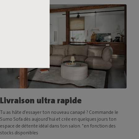
Livraison ultra rapide
Tu as hâte d'essayer ton nouveau canapé ? Commande le
Sumo Sofa dès aujourd'hui et crée en quelques jours ton
espace de détente idéal dans ton salon. *en fonction des
stocks disponibles