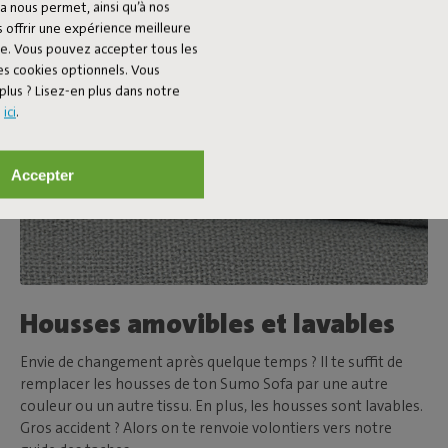
a nous permet, ainsi qu’à nos
 offrir une expérience meilleure
ée. Vous pouvez accepter tous les
es cookies optionnels. Vous
plus ? Lisez-en plus dans notre
s
ici
.
Accepter
Housses amovibles et lavables
Envie de changement après quelque temps ? Il te suffit de
remplacer les housses de ton Sumo Sofa par une autre
couleur ou un autre tissu. En plus, les housses sont lavables.
Gros accident ? Alors on te renvoie volontiers vers notre