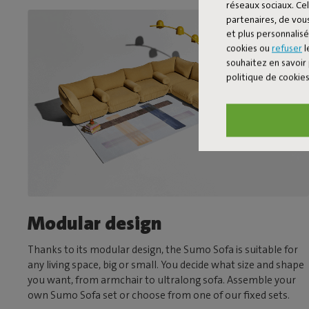
réseaux sociaux. Cel
partenaires, de vous
et plus personnalis
cookies ou
refuser
l
souhaitez en savoir 
politique de cookie
Modular design
Thanks to its modular design, the Sumo Sofa is suitable for
any living space, big or small. You decide what size and shape
you want, from armchair to ultralong sofa. Assemble your
own Sumo Sofa set or choose from one of our fixed sets.