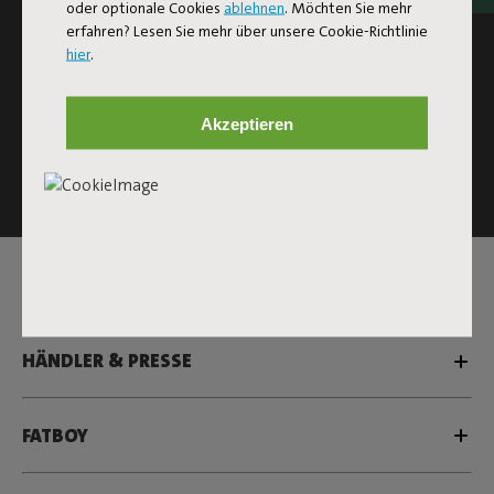
oder optionale Cookies
ablehnen
. Möchten Sie mehr
Registrieren
erfahren? Lesen Sie mehr über unsere Cookie-Richtlinie
hier
.
Diese Website ist durch reCAPTCHA geschützt und es
Akzeptieren
gelten die
Datenschutzbestimmungen
und
Nutzungsbedingungen
von Google.
Klick
hier
, um die Newsletter-Bedingungen zu lesen
SERVICE
HÄNDLER & PRESSE
FATBOY