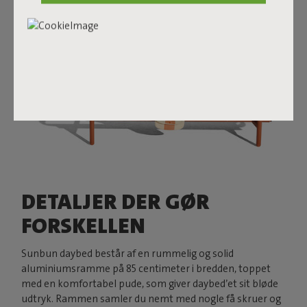
DETALJER DER GØR
FORSKELLEN
Sunbun daybed består af en rummelig og solid
aluminiumsramme på 85 centimeter i bredden, toppet
med en komfortabel pude, som giver daybed’et sit bløde
udtryk. Rammen samler du nemt med nogle få skruer og