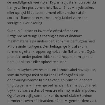
de medfølgende værktøjer. Ryglænet justerer du, som du
har lyst, i fire positioner: helt fladt, når du vil nyde solen,
eller oprejst til et læsemoment eller en slurk af din
cocktail. Rammen er vejrbestandig takket være den
særlige pulverlakering.
Sunbun Cushion er lavet af olefinstof med en
luftgennemtrængelig coating og har et åndbart
meshmateriale på undersiden, som hjælper fugten med
at forsvinde hurtigere. Den behagelige fyld af skum
former sig efter kroppen og holder sin flotte form. Også
praktisk: under puden sidder der stropper, som gør det
nemt at placere eller opbevare puden.
Sunbun daybed leveres med en komfortabel hovedpude,
som du fastgør med to løkker. Du får også en lille
opbevaringslomme til din telefon, solbriller eller andre
ting, du gerne vil have lige ved hånden. Denne pouch med
trykknap kan sættes på venstre eller højre side af puden.
Og efter en dejlig sommer kan du nemt stable Sunbun-
rammerne oven på hinanden, når du vil gemme dem væk.