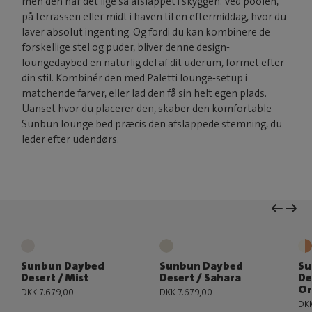
men den har det lige så afslappet i skyggen. Ved poolen,
på terrassen eller midt i haven til en eftermiddag, hvor du
laver absolut ingenting. Og fordi du kan kombinere de
forskellige stel og puder, bliver denne design-
loungedaybed en naturlig del af dit uderum, formet efter
din stil. Kombinér den med Paletti lounge-setup i
matchende farver, eller lad den få sin helt egen plads.
Uanset hvor du placerer den, skaber den komfortable
Sunbun lounge bed præcis den afslappede stemning, du
leder efter udendørs.
Sunbun Daybed
Sunbun Daybed
Su
Desert / Mist
Desert / Sahara
De
Or
DKK 7.679,00
DKK 7.679,00
DKK