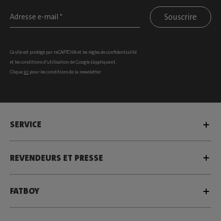
Souscrire
Ce site est protégé par reCAPTCHA et les
règles de confidentialité
et les
conditions d’utilisation
de Google s’appliquent.
Clique
ici
pour les conditions de la newsletter
SERVICE
REVENDEURS ET PRESSE
FATBOY