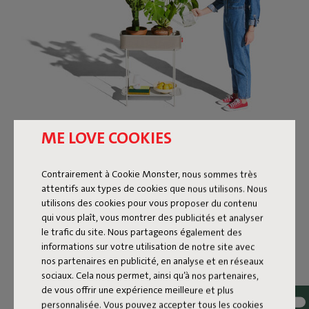
ME LOVE COOKIES
L’ORGANISATEUR
MULTIFONCTIONNEL DE
Contrairement à Cookie Monster, nous sommes très
FATBOY
attentifs aux types de cookies que nous utilisons. Nous
utilisons des cookies pour vous proposer du contenu
qui vous plaît, vous montrer des publicités et analyser
L’Adoreganizer, comme son nom l’indique, est un
le trafic du site. Nous partageons également des
organisateur dont vous tomberez immédiatement
informations sur votre utilisation de notre site avec
amoureux. Ce chef-d’œuvre polyvalent combine un
nos partenaires en publicité, en analyse et en réseaux
design élégant à des solutions de rangement astucieuses.
sociaux. Cela nous permet, ainsi qu’à nos partenaires,
Que vous vouliez ranger vos ustensiles de cuisine,
de vous offrir une expérience meilleure et plus
exposer des plantes ou créer un mini-bar, l’Adoreganizer
personnalisée. Vous pouvez accepter tous les cookies