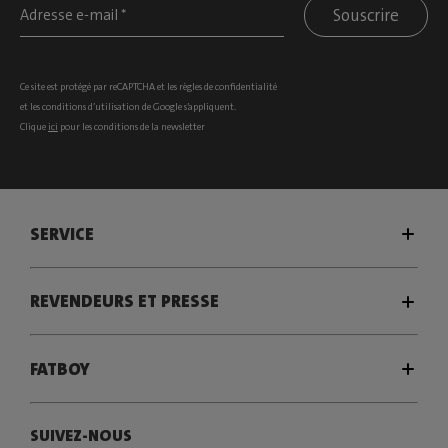
Souscrire
Ce site est protégé par reCAPTCHA et les
règles de confidentialité
et les
conditions d’utilisation
de Google s’appliquent.
Clique
ici
pour les conditions de la newsletter
SERVICE
REVENDEURS ET PRESSE
FATBOY
SUIVEZ-NOUS