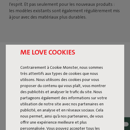
l’esprit. Et pas seulement pour les nouveaux produits :
les modèles existants sont également régulièrement mis
à jour avec des matériaux plus durables.
ME LOVE COOKIES
DESIGN CIRCULAIRE
Le design circulaire signifie que dès la toute première
Contrairement à Cookie Monster, nous sommes
étape de conception, nous regardons déjà vers l’avenir.
très attentifs aux types de cookies que nous
Comment veiller à ce qu’un produit dure longtemps, soit
utilisons. Nous utilisons des cookies pour vous
facile à entretenir et puisse être adapté lorsque c’est
proposer du contenu qui vous plaît, vous montrer
nécessaire?
des publicités et analyser le trafic du site. Nous
partageons également des informations sur votre
utilisation de notre site avec nos partenaires en
publicité, en analyse et en réseaux sociaux. Cela
nous permet, ainsi qu’à nos partenaires, de vous
offrir une expérience meilleure et plus
personnalisée. Vous pouvez accepter tous les