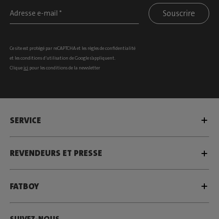
Souscrire
Ce site est protégé par reCAPTCHA et les
règles de confidentialité
et les
conditions d’utilisation
de Google s’appliquent.
Clique
ici
pour les conditions de la newsletter
SERVICE
REVENDEURS ET PRESSE
FATBOY
SUIVEZ-NOUS