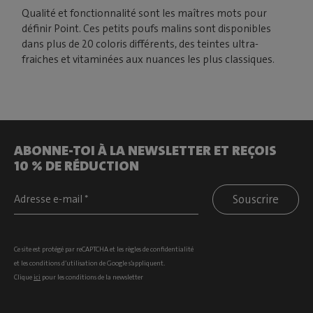
Qualité et fonctionnalité sont les maîtres mots pour
définir Point. Ces petits poufs malins sont disponibles
dans plus de 20 coloris différents, des teintes ultra-
fraiches et vitaminées aux nuances les plus classiques.
ABONNE-TOI À LA NEWSLETTER ET REÇOIS
10 % DE RÉDUCTION
Souscrire
Ce site est protégé par reCAPTCHA et les
règles de confidentialité
et les
conditions d’utilisation
de Google s’appliquent.
Clique
ici
pour les conditions de la newsletter