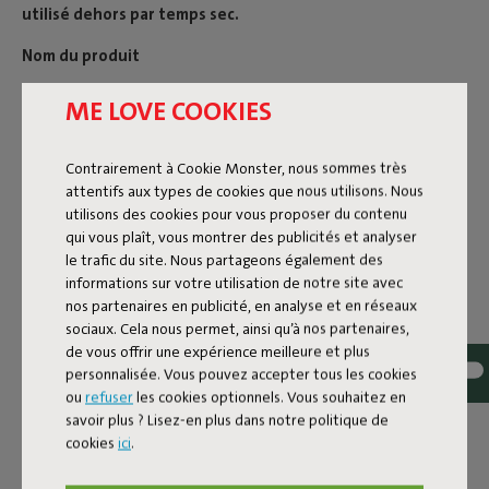
utilisé dehors par temps sec.
Nom du produit
Point dark grey
ME LOVE COOKIES
Contrairement à Cookie Monster, nous sommes très
Caractéristiques
attentifs aux types de cookies que nous utilisons. Nous
utilisons des cookies pour vous proposer du contenu
qui vous plaît, vous montrer des publicités et analyser
Informations utilisateur
le trafic du site. Nous partageons également des
informations sur votre utilisation de notre site avec
nos partenaires en publicité, en analyse et en réseaux
Reviews: 5 / 5 (5 reviews)
sociaux. Cela nous permet, ainsi qu’à nos partenaires,
de vous offrir une expérience meilleure et plus
Nos produits chez vous.
personnalisée. Vous pouvez accepter tous les cookies
ou
refuser
les cookies optionnels. Vous souhaitez en
Identifiez @fatboy_original ou utilisez le hashtag
savoir plus ? Lisez-en plus dans notre politique de
#fatboyoriginal et partager ici.
cookies
ici
.