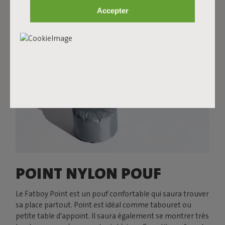
Accepter
POINT NYLON POUF
Le Fatboy Point est un pouf confortable qui saura trouver
sa place partout. Point est idéal comme tabouret ou
petite table d’appoint. Il saura également se montrer très