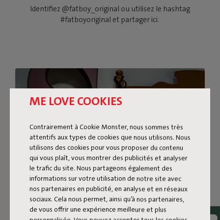
Identifiez @fatboy_original ou utilisez le hashtag
#fatboyoriginal et partager ici.
ME LOVE COOKIES
Contrairement à Cookie Monster, nous sommes très
attentifs aux types de cookies que nous utilisons. Nous
utilisons des cookies pour vous proposer du contenu
qui vous plaît, vous montrer des publicités et analyser
le trafic du site. Nous partageons également des
informations sur votre utilisation de notre site avec
nos partenaires en publicité, en analyse et en réseaux
sociaux. Cela nous permet, ainsi qu’à nos partenaires,
UNE AMBIANCE DE TAILLE
de vous offrir une expérience meilleure et plus
personnalisée. Vous pouvez accepter tous les cookies