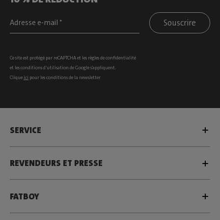
Souscrire
Ce site est protégé par reCAPTCHA et les
règles de confidentialité
et les
conditions d’utilisation
de Google s’appliquent.
Clique
ici
pour les conditions de la newsletter
SERVICE
REVENDEURS ET PRESSE
FATBOY