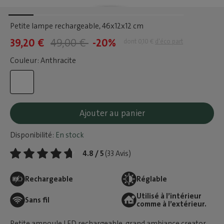
Petite lampe rechargeable
, 46x12x12 cm
39,20 €
49,00 €
-20%
dont 0,10 €
d'éco part
Couleur: Anthracite
Ajouter au panier
Disponibilité:
En stock
4.8 / 5
(33 Avis)
Rechargeable
Réglable
Utilisé à l’intérieur
Sans fil
comme à l’extérieur.
Petite ampoule LED rechargeable, grand ambiance creator