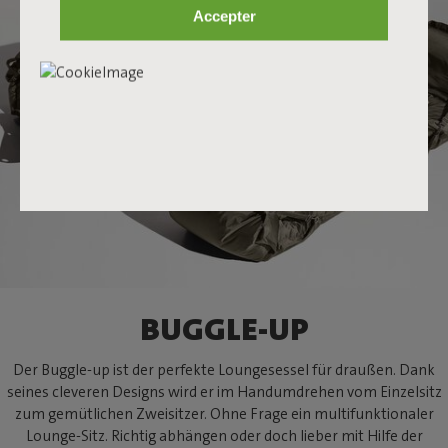
Accepter
BUGGLE-UP
Der Buggle-up ist der perfekte Loungesessel für draußen. Dank
seines cleveren Designs wird er im Handumdrehen vom Einzelsitz
zum gemütlichen Zweisitzer. Ohne Frage ein multifunktionaler
Lounge-Sitz. Richtig abhängen oder doch lieber mit Hilfe der