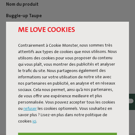
Nom du produit
Buggle-up Taupe
ME LOVE COOKIES
Caractéristiques
Contrairement à Cookie Monster, nous sommes très
attentifs aux types de cookies que nous utilisons. Nous
utilisons des cookies pour vous proposer du contenu
Informations utilisateur
qui vous plaît, vous montrer des publicités et analyser
le trafic du site. Nous partageons également des
informations sur votre utilisation de notre site avec
Reviews: 4.7 / 5 (14 reviews)
nos partenaires en publicité, en analyse et en réseaux
sociaux. Cela nous permet, ainsi qu’à nos partenaires,
Nos produits chez vous.
de vous offrir une expérience meilleure et plus
personnalisée. Vous pouvez accepter tous les cookies
Identifiez @fatboy_original ou utilisez le hashtag
ou
refuser
les cookies optionnels. Vous souhaitez en
#fatboyoriginal et partager ici.
savoir plus ? Lisez-en plus dans notre politique de
cookies
ici
.