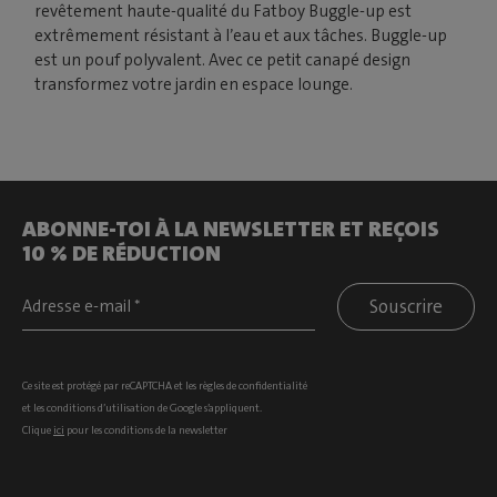
revêtement haute-qualité du Fatboy Buggle-up est
extrêmement résistant à l’eau et aux tâches. Buggle-up
est un pouf polyvalent. Avec ce petit canapé design
transformez votre jardin en espace lounge.
ABONNE-TOI À LA NEWSLETTER ET REÇOIS
10 % DE RÉDUCTION
Souscrire
Ce site est protégé par reCAPTCHA et les
règles de confidentialité
et les
conditions d’utilisation
de Google s’appliquent.
Clique
ici
pour les conditions de la newsletter