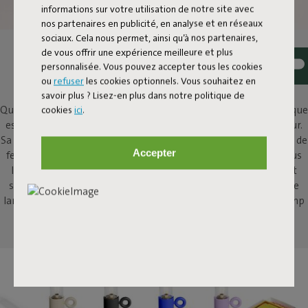
informations sur votre utilisation de notre site avec
nos partenaires en publicité, en analyse et en réseaux
sociaux. Cela nous permet, ainsi qu’à nos partenaires,
ALLUMER LE FEU À VOTRE
de vous offrir une expérience meilleure et plus
personnalisée. Vous pouvez accepter tous les cookies
TABLE
ou
refuser
les cookies optionnels. Vous souhaitez en
savoir plus ? Lisez-en plus dans notre politique de
cookies
ici
.
Qui n'apprécie pas de se rassembler autour d'un feu ? Flamtastique
est la cheminée au bioéthanol surdimensionnée pour l'extérieur.
Sa petite sœur, Flamtastique XS, apporte cette même ambiance de
Accepter
feu de camp à l'intérieur, à votre table. Pour ajouter un petit plus
lorsque vous partagez un verre ou profitez d'un repas, ou tout
simplement pour regarder ses flammes. Cette puissante petite
lampe à huile d'intérieur encouragera les histoires de feu de camp
passionnantes.