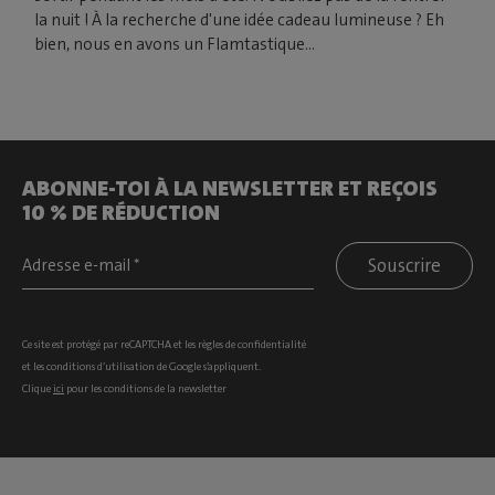
la nuit ! À la recherche d'une idée cadeau lumineuse ? Eh
bien, nous en avons un Flamtastique...
ABONNE-TOI À LA NEWSLETTER ET REÇOIS
10 % DE RÉDUCTION
Souscrire
Ce site est protégé par reCAPTCHA et les
règles de confidentialité
et les
conditions d’utilisation
de Google s’appliquent.
Clique
ici
pour les conditions de la newsletter