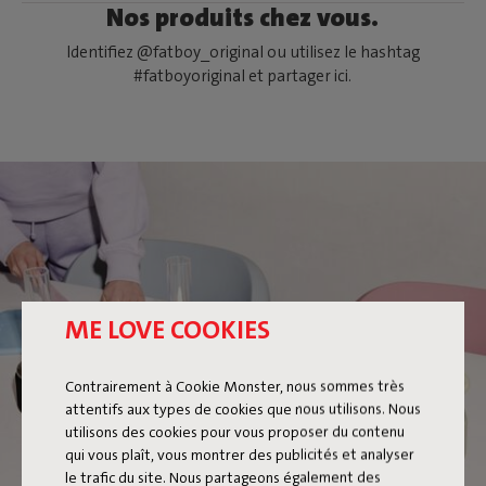
Nos produits chez vous.
Identifiez @fatboy_original ou utilisez le hashtag
#fatboyoriginal et partager ici.
ME LOVE COOKIES
FLAMTASTIQUE XS
Contrairement à Cookie Monster, nous sommes très
attentifs aux types de cookies que nous utilisons. Nous
utilisons des cookies pour vous proposer du contenu
qui vous plaît, vous montrer des publicités et analyser
le trafic du site. Nous partageons également des