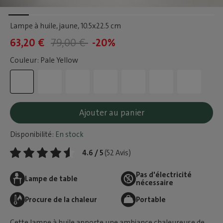
Lampe à huile, jaune
, 10.5x22.5 cm
63,20 €
79,00 €
-20%
Couleur: Pale Yellow
Ajouter au panier
Disponibilité:
En stock
4.6 / 5
(52 Avis)
Pas d'électricité
Lampe de table
nécessaire
Procure de la chaleur
Portable
Cette lampe à huile apporte une ambiance chaleureuse de