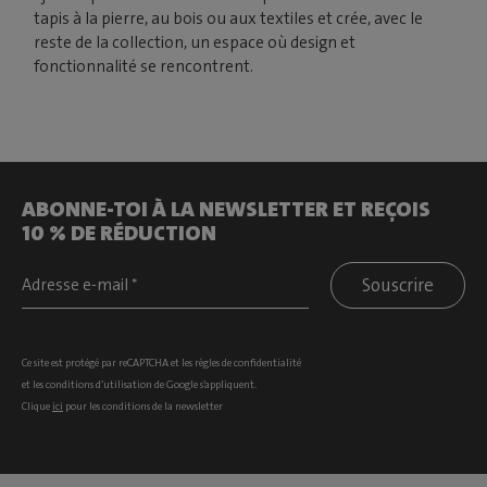
tapis à la pierre, au bois ou aux textiles et crée, avec le
reste de la collection, un espace où design et
fonctionnalité se rencontrent.
ABONNE-TOI À LA NEWSLETTER ET REÇOIS
10 % DE RÉDUCTION
Souscrire
Ce site est protégé par reCAPTCHA et les
règles de confidentialité
et les
conditions d’utilisation
de Google s’appliquent.
Clique
ici
pour les conditions de la newsletter