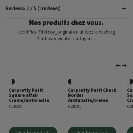
Reviews: 2 / 5 (1 reviews)
Nos produits chez vous.
Identifiez @fatboy_original ou utilisez le hashtag
#fatboyoriginal et partager ici.
Carpretty Petit
Carpretty Petit Check
Ca
Square affair
Border
Sq
Creme/anthracite
Anthracite/creme
Cr
€ 219,00
€ 219,00
€ 3
Voir le produit
Voir le produit