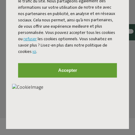
le trafic du site. Nous partageons également des
TAPIS DESIGN POUR
informations sur votre utilisation de notre site avec
L’INTÉRIEUR ET
nos partenaires en publicité, en analyse et en réseaux
sociaux. Cela nous permet, ainsi qu’à nos partenaires,
L’EXTÉRIEUR
de vous offrir une expérience meilleure et plus
personnalisée. Vous pouvez accepter tous les cookies
Le Carpretty Petit est un tapis design pour l’extérieur qui
ou
refuser
les cookies optionnels. Vous souhaitez en
savoir plus ? Lisez-en plus dans notre politique de
se sent tout aussi à l’aise à l’intérieur. Il associe un design
cookies
ici
.
réfléchi à une haute qualité. Avec son format de 160 par
230 centimètres, il constitue une base idéale pour les
terrasses, jardins urbains et vérandas, sans surcharger
Accepter
l’espace. Tu fais ainsi passer facilement la convivialité de
l’intérieur vers l’extérieur. Grâce à ses propriétés
résistantes aux intempéries, tu peux aussi l’utiliser sans
souci dans la salle de bain ou près d’une piscine intérieure.