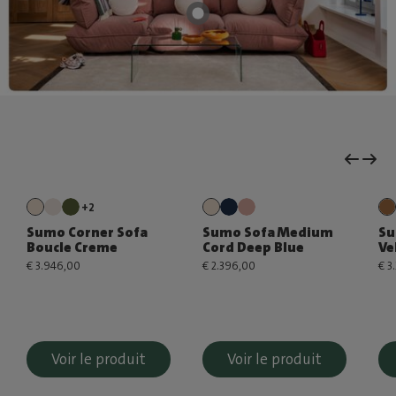
+2
Sumo Corner Sofa
Sumo Sofa Medium
Su
Boucle Creme
Cord Deep Blue
Ve
€ 3.946,00
€ 2.396,00
€ 3
Voir le produit
Voir le produit