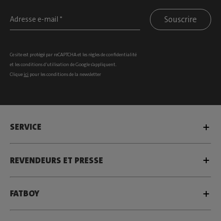
Souscrire
Ce site est protégé par reCAPTCHA et les
règles de confidentialité
et les
conditions d’utilisation
de Google s’appliquent.
Clique
ici
pour les conditions de la newsletter
SERVICE
REVENDEURS ET PRESSE
FATBOY