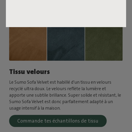
Tissu velours
Le Sumo Sofa Velvet est habillé d’un tissu en velours
recyclé ultra doux. Le velours reflète la lumière et
apporte une subtile brillance. Super solide et résistant, le
Sumo Sofa Velvet est donc parfaitement adapté à un
usage intensif à la maison.
Commande tes échantillons de tissu