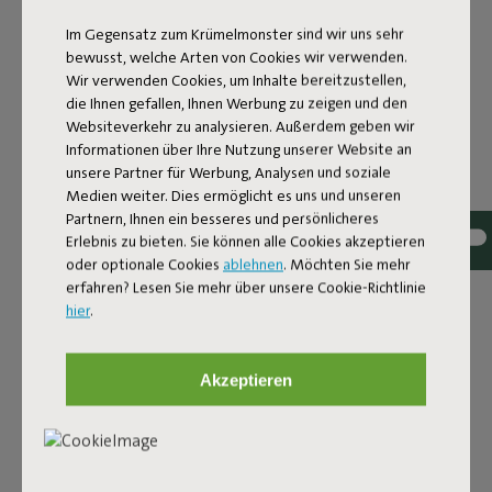
Im Gegensatz zum Krümelmonster sind wir uns sehr
bewusst, welche Arten von Cookies wir verwenden.
Wir verwenden Cookies, um Inhalte bereitzustellen,
die Ihnen gefallen, Ihnen Werbung zu zeigen und den
Websiteverkehr zu analysieren. Außerdem geben wir
Informationen über Ihre Nutzung unserer Website an
Tissu bouclé
unsere Partner für Werbung, Analysen und soziale
Medien weiter. Dies ermöglicht es uns und unseren
Le Sumo Sofa Bouclé est fabriqué en polyester recyclé
Partnern, Ihnen ein besseres und persönlicheres
avec une luxueuse structure bouclée. Le tissu est ultra
Erlebnis zu bieten. Sie können alle Cookies akzeptieren
résistant, durable et tissé avec des fils de différentes
oder optionale Cookies
ablehnen
. Möchten Sie mehr
nuances pour un joli mélange de couleurs. Doux et
erfahren? Lesen Sie mehr über unsere Cookie-Richtlinie
confortable pour s’y enfoncer, mais assez ferme pour
hier
.
offrir un bon soutien. Pour encore plus de confort,
associe-le à un coussin Puff Pillow Bouclé.
Akzeptieren
Commande tes échantillons de tissu