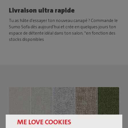
Livraison ultra rapide
Tu as hâte d'essayer ton nouveau canapé ? Commande le
Sumo Sofa dès aujourd'hui et crée en quelques jours ton
espace de détente idéal dans ton salon. *en fonction des
stocks disponibles
ME LOVE COOKIES