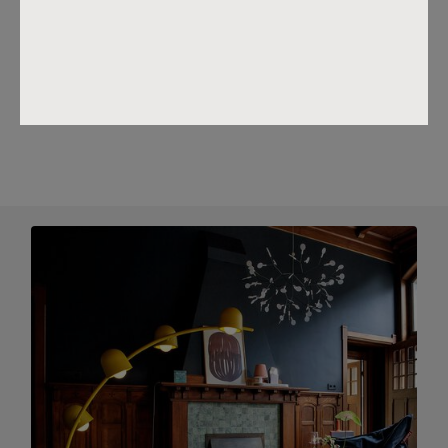
Benieuwd hoe het zou zijn om op een wolk te zitten in je
woonkamer? Fatboy maakt die fantasie waar met The
BonBaron Sherpa. Deze kanjer van een fauteuil geeft je
het gevoel dat je door de lucht zweeft. De superzachte
lammy-stof versterkt het knuffelbare karakter van de
relaxstoel.