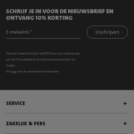
SCHRIJF JE IN VOOR DE NIEUWSBRIEF EN
ONTVANG 10% KORTING
Inschrijven
Deze site is beschermd door reCAPTCHA en zijn onderworpen
aan het
Privacybeleid
en de
Gebruikersvoorwaarden
van
Google.
Klik
hier
voor de nieuwsbrief voorwaarden
SERVICE
ZAKELIJK & PERS