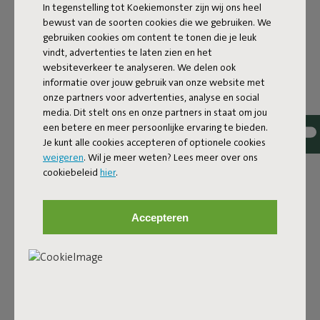
In tegenstelling tot Koekiemonster zijn wij ons heel
bewust van de soorten cookies die we gebruiken. We
ID
100730
gebruiken cookies om content te tonen die je leuk
EAN
8717127995738
vindt, advertenties te laten zien en het
websiteverkeer te analyseren. We delen ook
Zijn de EPS korrels in jouw prachtige Fatboy zitzak
informatie over jouw gebruik van onze website met
gekrompen? Bij Fatboy kun je gelukkig ook hondenkussen of
onze partners voor advertenties, analyse en social
zitzak vulling kopen. Voor je het weet, is je loungeproduct
media. Dit stelt ons en onze partners in staat om jou
weer de oude!
een betere en meer persoonlijke ervaring te bieden.
Je kunt alle cookies accepteren of optionele cookies
Bij intensief gebruik of na verloop van tijd kan de vulling wat
weigeren
. Wil je meer weten? Lees meer over ons
gaan inkrimpen. U kunt uw Fatboy-product dan opnieuw
cookiebeleid
hier
.
bijvullen met een EPS-navulling. De bestaande EPS-vulling
kunt u gerust behouden en de verse parels erbij mengen. De
oude vulling hoeft niet te worden vervangen - een duurzame
Accepteren
oplossing dus.
U hoeft enkel voorzichtig te zijn bij het bijvullen om niet te
morsen en doe dit bij voorkeur in huis om te voorkomen dat
de parels in het milieu terechtkomen. Ze zijn wel niet giftig,
maar biologisch zijn ze moeilijk afbreekbaar.