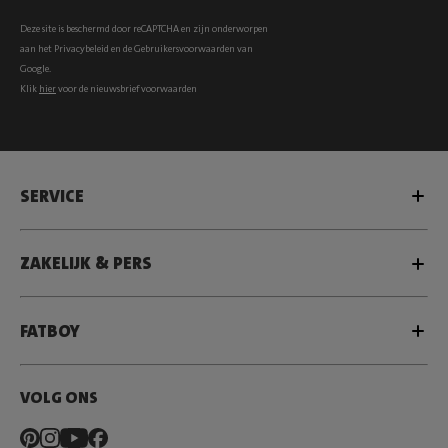
Deze site is beschermd door reCAPTCHA en zijn onderworpen
aan het
Privacybeleid
en de
Gebruikersvoorwaarden
van
Google.
Klik
hier
voor de nieuwsbrief voorwaarden
SERVICE
ZAKELIJK & PERS
FATBOY
VOLG ONS