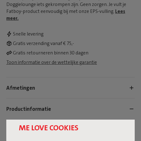
Doggielounge iets gekrompen zijn. Geen zorgen. Je vult je
Fatboy-product eenvoudig bij met onze EPS-vulling.
Lees
meer.
Snelle levering
Gratis verzending vanaf € 75,-
Gratis retourneren binnen 30 dagen
Toon informatie over de wettelijke garantie
Afmetingen
Productinformatie
ME LOVE COOKIES
Kleurnaam
Wit