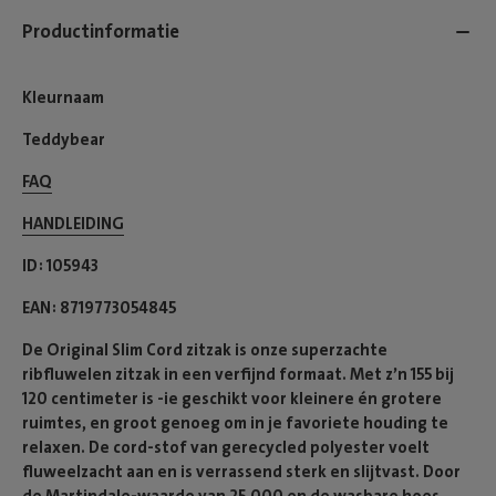
Productinformatie
Kleurnaam
Teddybear
FAQ
HANDLEIDING
ID
105943
EAN
8719773054845
De Original Slim Cord zitzak is onze superzachte
ribfluwelen zitzak in een verfijnd formaat. Met z’n 155 bij
120 centimeter is -ie geschikt voor kleinere én grotere
ruimtes, en groot genoeg om in je favoriete houding te
relaxen. De cord-stof van gerecycled polyester voelt
fluweelzacht aan en is verrassend sterk en slijtvast. Door
de Martindale-waarde van 25.000 en de wasbare hoes