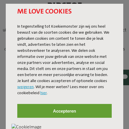
RIBSTOF
ME LOVE COOKIES
De Original Slim Cord zitzak geeft hetzelfde comfort als de
iconische Original zitzak, maar dan in een verfijnd formaat en
In tegenstelling tot Koekiemonster zijn wij ons heel
uitgevoerd in luxe ribfluweel. De herkenbare ribbels geven direct
bewust van de soorten cookies die we gebruiken. We
textuur en de fluweelachtige stof nodigt uit tot languit lezen,
gebruiken cookies om content te tonen die je leuk
bingewatchen of gewoon even niets doen. Het is een
vindt, advertenties te laten zien en het
designstatement dat je relaxed laat neerploffen en zich precies
websiteverkeer te analyseren. We delen ook
naar je lichaam vormt voor comfortabel loungen, elke dag
informatie over jouw gebruik van onze website met
opnieuw.
onze partners voor advertenties, analyse en social
media. Dit stelt ons en onze partners in staat om jou
een betere en meer persoonlijke ervaring te bieden.
Je kunt alle cookies accepteren of optionele cookies
weigeren
. Wil je meer weten? Lees meer over ons
cookiebeleid
hier
.
Accepteren