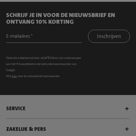
SCHRIJF JE IN VOOR DE NIEUWSBRIEF EN
ONTVANG 10% KORTING
Inschrijven
Deze site is beschermd door reCAPTCHA en zijn onderworpen
aan het
Privacybeleid
en de
Gebruikersvoorwaarden
van
Google.
Klik
hier
voor de nieuwsbrief voorwaarden
SERVICE
ZAKELIJK & PERS