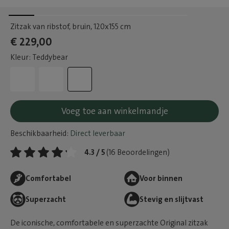
Zitzak van ribstof, bruin
, 120x155 cm
€ 229,00
Kleur: Teddybear
Voeg toe aan winkelmandje
Beschikbaarheid:
Direct leverbaar
4.3 / 5
(16 Beoordelingen)
Comfortabel
Voor binnen
Superzacht
Stevig en slijtvast
De iconische, comfortabele en superzachte Original zitzak