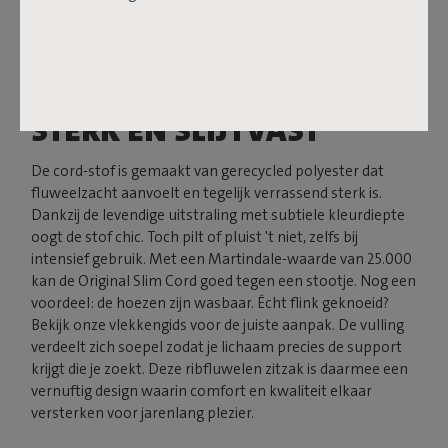
STERK EN SLIJTVAST
De cord-stof is gemaakt van gerecycled polyester dat
fluweelzacht aanvoelt en tegelijk verrassend sterk is.
Dankzij de levendige uitstraling met subtiele kleurdiepte
oogt de stof chic. Toch pilt of pluist 't niet, zelfs bij
intensief gebruik. Met een Martindale-waarde van 25.000
kan de Original Slim Cord goed tegen een stootje. Nog een
voordeel: de hoezen zijn wasbaar. Écht flink geknoeid?
Bekijk onze vlekkengids voor de juiste aanpak. De vulling
verdeelt zich soepel zodat je lichaam precies de support
krijgt die je zoekt. Deze ribfluwelen zitzak is daarmee een
vernuftig design waarin comfort en kwaliteit elkaar
versterken voor jarenlang plezier.