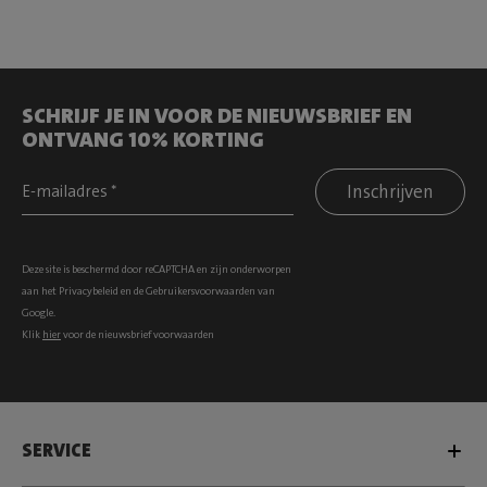
SCHRIJF JE IN VOOR DE NIEUWSBRIEF EN
ONTVANG 10% KORTING
Inschrijven
Deze site is beschermd door reCAPTCHA en zijn onderworpen
aan het
Privacybeleid
en de
Gebruikersvoorwaarden
van
Google.
Klik
hier
voor de nieuwsbrief voorwaarden
SERVICE