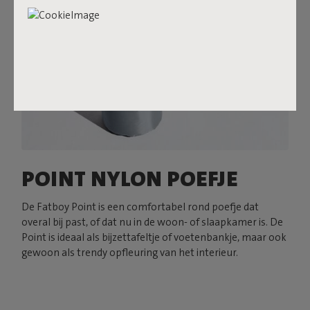
POINT NYLON POEFJE
De Fatboy Point is een comfortabel rond poefje dat
overal bij past, of dat nu in de woon- of slaapkamer is. De
Point is ideaal als bijzettafeltje of voetenbankje, maar ook
gewoon als trendy opfleuring van het interieur.