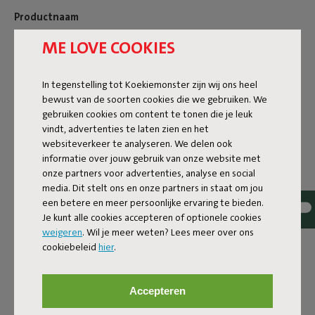
Productnaam
ME LOVE COOKIES
Point Red
In tegenstelling tot Koekiemonster zijn wij ons heel
Eigenschappen
bewust van de soorten cookies die we gebruiken. We
gebruiken cookies om content te tonen die je leuk
vindt, advertenties te laten zien en het
Gebruikersinformatie
websiteverkeer te analyseren. We delen ook
informatie over jouw gebruik van onze website met
onze partners voor advertenties, analyse en social
media. Dit stelt ons en onze partners in staat om jou
Reviews: 5 / 5 (5 reviews)
een betere en meer persoonlijke ervaring te bieden.
Je kunt alle cookies accepteren of optionele cookies
Onze producten bij jou thuis.
weigeren
. Wil je meer weten? Lees meer over ons
cookiebeleid
hier
.
Tag @fatboy_original of gebruik de hashtag
#fatboyoriginal en word hier gedeeld
Accepteren