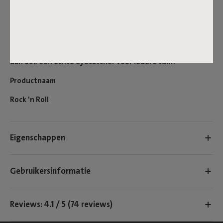
'n Roll voorzien van een antisliplaag en kan hij dankzij de
bijgeleverde rock blockers worden vastgezet. De moderne
schommelstoel is verder eenvoudig te (de)monteren en te
gebruiken met alle Originals. In combinatie met
bijvoorbeeld een Original Outdoor is deze schommelstoel
dan ook een echte eyecatcher voor iedere tuin!
Productnaam
Rock 'n Roll
Eigenschappen
Gebruikersinformatie
Reviews: 4.1 / 5 (74 reviews)