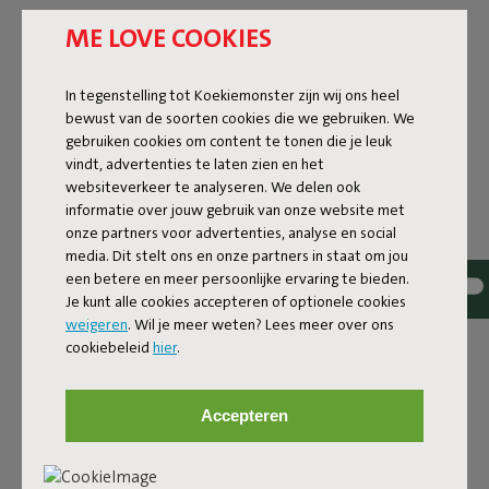
ME LOVE COOKIES
Kleurnaam
Zwart
In tegenstelling tot Koekiemonster zijn wij ons heel
bewust van de soorten cookies die we gebruiken. We
FAQ
gebruiken cookies om content te tonen die je leuk
HANDLEIDING
vindt, advertenties te laten zien en het
websiteverkeer te analyseren. We delen ook
ID
103161
informatie over jouw gebruik van onze website met
onze partners voor advertenties, analyse en social
EAN
8719773020314
media. Dit stelt ons en onze partners in staat om jou
een betere en meer persoonlijke ervaring te bieden.
De Fatboy Rock 'n Roll tovert de Original om tot een
Je kunt alle cookies accepteren of optionele cookies
moderne schommelstoel. Hij bestaat namelijk uit een
weigeren
. Wil je meer weten? Lees meer over ons
demontabel frame en 8 stevige banden, waar je jouw
cookiebeleid
hier
.
Original simpelweg bovenop plaatst. Vervolgens staat er
een gigantische zwarte schommelstoel voor je klaar. Een
schommelstoel die bovendien geschikt is voor binnen én
Accepteren
buiten. De Rock 'n Roll is namelijk gemaakt van
waterafstotend materiaal. Dit metaal is gegalvaniseerd en
gepoedercoat voor extra duurzaamheid. Tevens is de Rock