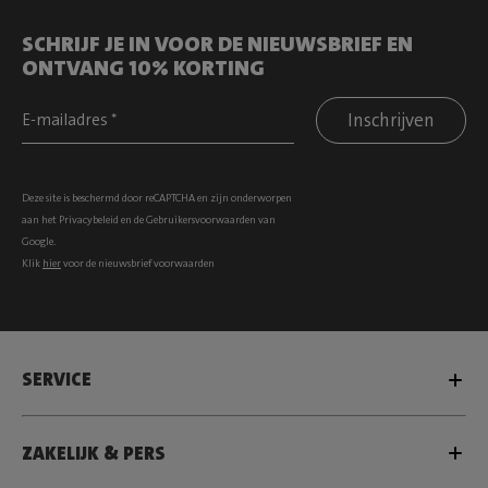
SCHRIJF JE IN VOOR DE NIEUWSBRIEF EN
ONTVANG 10% KORTING
Inschrijven
Deze site is beschermd door reCAPTCHA en zijn onderworpen
aan het
Privacybeleid
en de
Gebruikersvoorwaarden
van
Google.
Klik
hier
voor de nieuwsbrief voorwaarden
SERVICE
ZAKELIJK & PERS