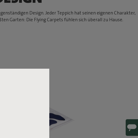
igenständigen Design. Jeder Teppich hat seinen eigenen Charakter,
en Garten: Die Flying Carpets fühlen sich überall zu Hause.