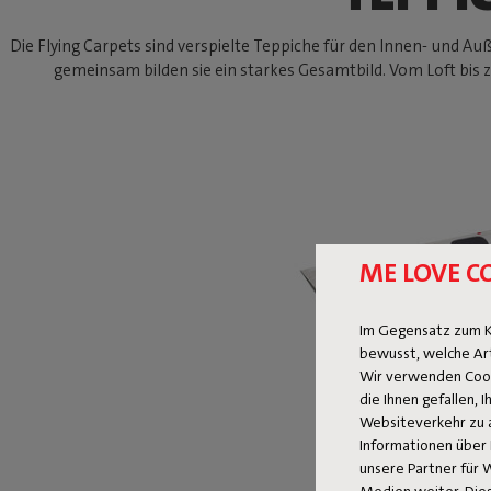
Die Flying Carpets sind verspielte Teppiche für den Innen- und A
gemeinsam bilden sie ein starkes Gesamtbild. Vom Loft bis 
ME LOVE C
Im Gegensatz zum K
bewusst, welche Ar
Wir verwenden Cooki
die Ihnen gefallen,
Websiteverkehr zu 
Informationen über 
unsere Partner für 
Medien weiter. Dies