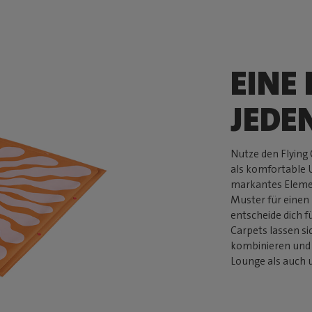
EINE 
JEDE
Nutze den Flying 
als komfortable U
markantes Elemen
Muster für einen 
entscheide dich f
Carpets lassen s
kombinieren und 
Lounge als auch 