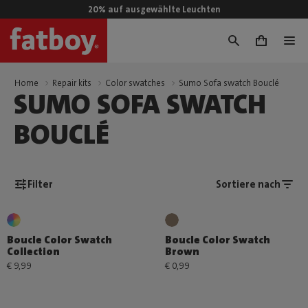
20% auf ausgewählte Leuchten
0
Home
Repair kits
Color swatches
Sumo Sofa swatch Bouclé
SUMO SOFA SWATCH
BOUCLÉ
Filter
Sortiere nach
Boucle Color Swatch
Boucle Color Swatch
Collection
Brown
€ 9,99
€ 0,99