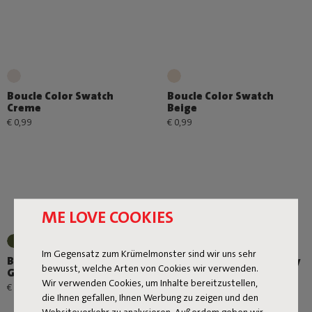
Boucle Color Swatch
Boucle Color Swatch
Creme
Beige
€ 0,99
€ 0,99
ME LOVE COOKIES
Im Gegensatz zum Krümelmonster sind wir uns sehr
Boucle Color Swatch Leaf
Boucle Color Swatch Grey
bewusst, welche Arten von Cookies wir verwenden.
Green
€ 0,99
Wir verwenden Cookies, um Inhalte bereitzustellen,
€ 0,99
die Ihnen gefallen, Ihnen Werbung zu zeigen und den
Websiteverkehr zu analysieren. Außerdem geben wir