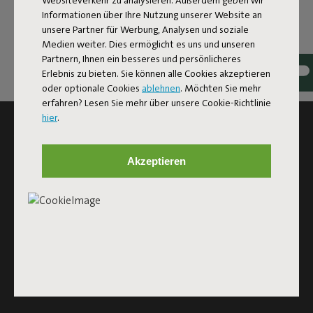
Informationen über Ihre Nutzung unserer Website an
unsere Partner für Werbung, Analysen und soziale
Medien weiter. Dies ermöglicht es uns und unseren
Partnern, Ihnen ein besseres und persönlicheres
Erlebnis zu bieten. Sie können alle Cookies akzeptieren
oder optionale Cookies
ablehnen
. Möchten Sie mehr
erfahren? Lesen Sie mehr über unsere Cookie-Richtlinie
hier
.
ABONNIEREN SIE DEN NEWSLETTER UND
ERHALTE 10 % RABATT
Akzeptieren
Registrieren
Diese Website ist durch reCAPTCHA geschützt und es
gelten die
Datenschutzbestimmungen
und
Nutzungsbedingungen
von Google.
Klick
hier
, um die Newsletter-Bedingungen zu lesen