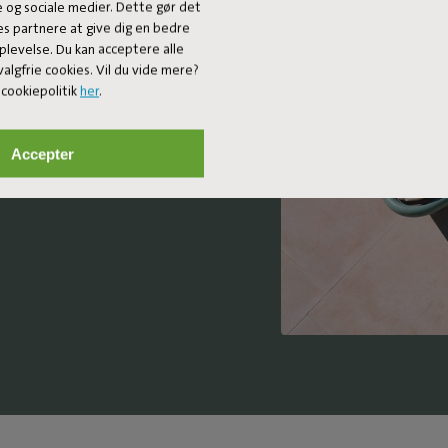
e og sociale medier. Dette gør det
es partnere at give dig en bedre
algisches Design
plevelse. Du kan acceptere alle
nimmt subtil
algfrie cookies. Vil du vide mere?
Sonnenliegen aus
cookiepolitik
her
.
rt mit
Details. Das
rtables Design-
Accepter
cken, zu
r angehen zu