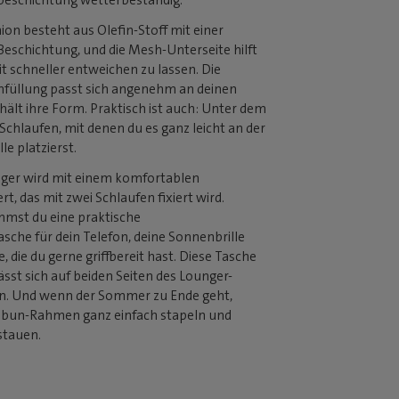
on besteht aus Olefin-Stoff mit einer
eschichtung, und die Mesh-Unterseite hilft
it schneller entweichen zu lassen. Die
üllung passt sich angenehm an deinen
ält ihre Form. Praktisch ist auch: Unter dem
 Schlaufen, mit denen du es ganz leicht an der
e platzierst.
ger wird mit einem komfortablen
rt, das mit zwei Schlaufen fixiert wird.
st du eine praktische
che für dein Telefon, deine Sonnenbrille
, die du gerne griffbereit hast. Diese Tasche
sst sich auf beiden Seiten des Lounger-
en. Und wenn der Sommer zu Ende geht,
nbun-Rahmen ganz einfach stapeln und
stauen.