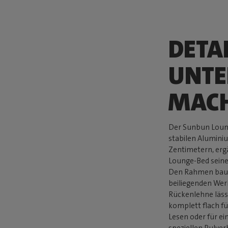
DETAI
UNTE
MAC
Der Sunbun Loung
stabilen Alumini
Zentimetern, erg
Lounge-Bed seine
Den Rahmen baus
beiliegenden Wer
Rückenlehne lässt
komplett flach f
Lesen oder für ei
speziellen Pulve