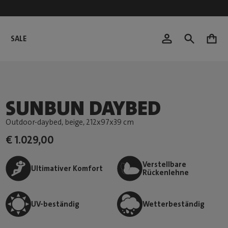
SALE
0
SUNBUN DAYBED
Outdoor-daybed, beige
, 212x97x39 cm
€ 1.029,00
Verstellbare
Ultimativer Komfort
Rückenlehne
UV-beständig
Wetterbeständig