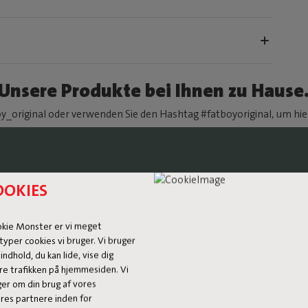
Unsere Produkte bei Ihnen zu Hause
y_original oder verwenden Sie den Hashtag #fatboyoriginal, um hier
OOKIES
okie Monster er vi meget
typer cookies vi bruger. Vi bruger
D MIT
 indhold, du kan lide, vise dig
re trafikken på hjemmesiden. Vi
IST
ger om din brug af vores
es partnere inden for