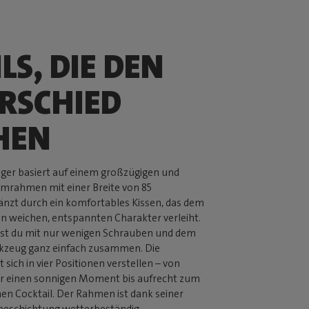
LS, DIE DEN
RSCHIED
HEN
er basiert auf einem großzügigen und
umrahmen mit einer Breite von 85
änzt durch ein komfortables Kissen, das dem
n weichen, entspannten Charakter verleiht.
t du mit nur wenigen Schrauben und dem
kzeug ganz einfach zusammen. Die
 sich in vier Positionen verstellen – von
ür einen sonnigen Moment bis aufrecht zum
nen Cocktail. Der Rahmen ist dank seiner
rbeschichtung wetterbeständig.