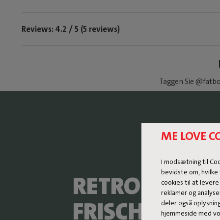
Reviews: 4.2 / 5 (5 reviews)
Taggen Sie @fatbo
ME LOVE C
I modsætning til Co
bevidste om, hvilke 
RETRO-DAYBE
cookies til at levere
reklamer og analyse
FRISCHEM TW
deler også oplysnin
hjemmeside med vor