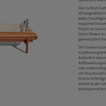
Das Sunbun Cushi
atmungsaktiven B
dabei, Feuchtigke
bequeme Schaumf
Körper an und beh
Kissen findest du
gewünschten Stell
Der Sunbun Loun
Kopfkissen geliefe
Außerdem bekomm
Aufbewahrungstas
oder andere Dinge
mit Druckknopf lä
Kissens befestig
kannst du die Su
platzsparend ver