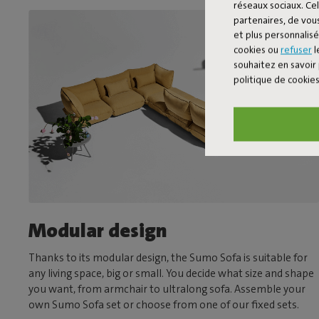
réseaux sociaux. Cel
partenaires, de vous
et plus personnalis
cookies ou
refuser
l
souhaitez en savoir 
politique de cookie
Modular design
Thanks to its modular design, the Sumo Sofa is suitable for
any living space, big or small. You decide what size and shape
you want, from armchair to ultralong sofa. Assemble your
own Sumo Sofa set or choose from one of our fixed sets.