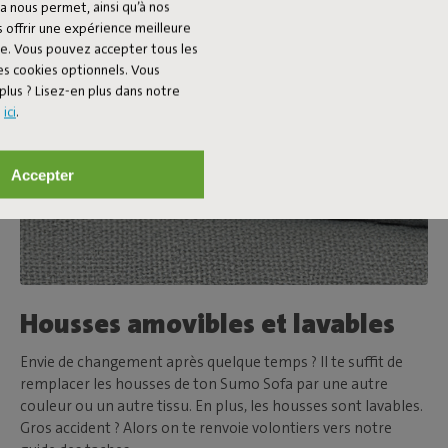
a nous permet, ainsi qu’à nos
 offrir une expérience meilleure
ée. Vous pouvez accepter tous les
es cookies optionnels. Vous
plus ? Lisez-en plus dans notre
s
ici
.
Accepter
Housses amovibles et lavables
Envie de changement après quelque temps ? Il te suffit de
remplacer les housses de ton Sumo Sofa par une autre
couleur ou un autre tissu. En plus, les housses sont lavables.
Gros accident ? Alors on te renvoie volontiers vers notre