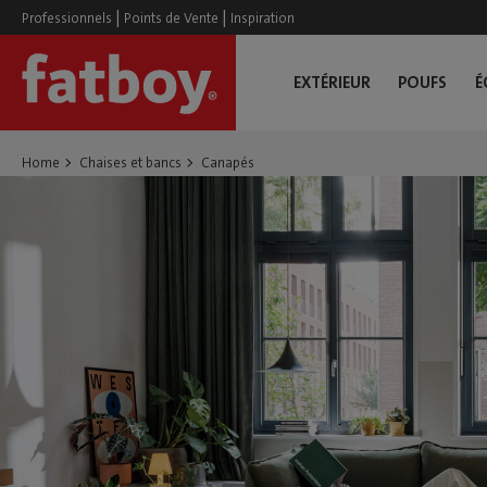
|
|
Professionnels
Points de Vente
Inspiration
EXTÉRIEUR
POUFS
É
Home
Chaises et bancs
Canapés