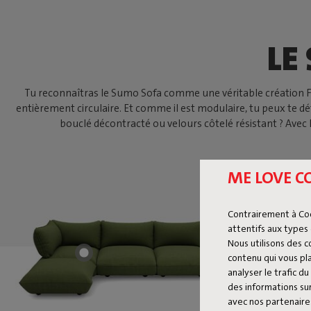
LE
Tu reconnaîtras le Sumo Sofa comme une véritable création Fatb
entièrement circulaire. Et comme il est modulaire, tu peux te 
bouclé décontracté ou velours côtelé résistant ? Avec 
ME LOVE C
Contrairement à Co
attentifs aux types 
Nous utilisons des 
contenu qui vous pla
analyser le trafic 
des informations sur
avec nos partenaires