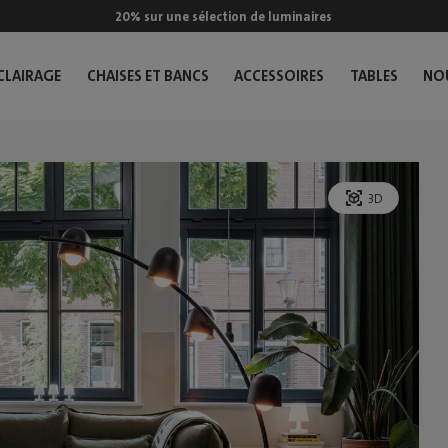
20% sur une sélection de luminaires
CLAIRAGE
CHAISES ET BANCS
ACCESSOIRES
TABLES
NO
3D