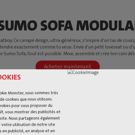
 SUMO SOFA MODULA
oy. Ce canapé design, ultra-généreux, s’inspire d’un tas de coussin
détendre exactement comme tu veux. Envie d’un petit loveseat ou d’
le Sumo Sofa, tout est possible. Mixe, assemble et crée ton coin déte
Achetez maintenant
OOKIES
okie Monster, nous sommes très
de cookies que nous utilisons.
cookies pour vous proposer du
ît, vous montrer des publicités et
du site. Nous partageons également
 votre utilisation de notre site
 en publicité, en analyse et en