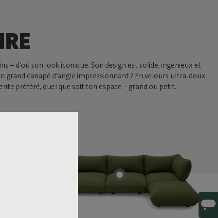
IRE
s – d’où son look iconique. Son design est solide, ingénieux et
un grand canapé d’angle impressionnant ? En velours ultra-doux,
nte préféré, quel que soit ton espace – grand ou petit.