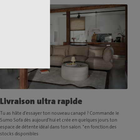
Livraison ultra rapide
Tu as hâte d'essayer ton nouveau canapé ? Commande le
Sumo Sofa dès aujourd'hui et crée en quelques jours ton
espace de détente idéal dans ton salon. *en fonction des
stocks disponibles