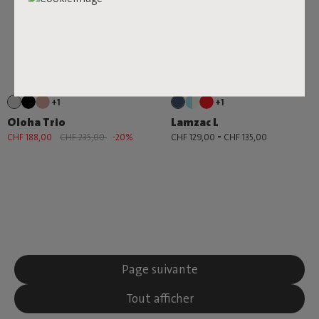
+1
+1
Oloha Trio
Lamzac L
-
CHF 188,00
CHF 235,00
-20%
CHF 129,00
CHF 135,00
Page suivante
Tout afficher