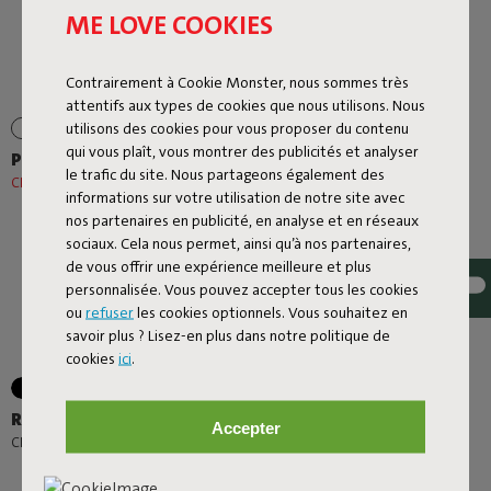
ME LOVE COOKIES
Contrairement à Cookie Monster, nous sommes très
attentifs aux types de cookies que nous utilisons. Nous
utilisons des cookies pour vous proposer du contenu
+6
qui vous plaît, vous montrer des publicités et analyser
Prêt A Racket
Rock 'n Roll + Original
le trafic du site. Nous partageons également des
Outdoor Mist
CHF 92,00
CHF 115,00
-20%
informations sur votre utilisation de notre site avec
CHF 576,30
CHF 678,00
-15%
nos partenaires en publicité, en analyse et en réseaux
sociaux. Cela nous permet, ainsi qu’à nos partenaires,
de vous offrir une expérience meilleure et plus
personnalisée. Vous pouvez accepter tous les cookies
ou
refuser
les cookies optionnels. Vous souhaitez en
savoir plus ? Lisez-en plus dans notre politique de
cookies
ici
.
+1
Rock 'n Roll
Lamzac O
Accepter
-
CHF 339,00
CHF 99,00
CHF 109,00