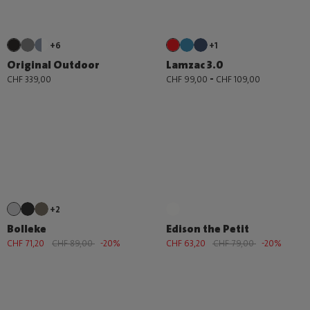
+6
+1
Original Outdoor
Lamzac 3.0
-
CHF 339,00
CHF 99,00
CHF 109,00
+2
Bolleke
Edison the Petit
CHF 71,20
CHF 89,00
-20%
CHF 63,20
CHF 79,00
-20%