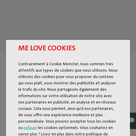
ME LOVE COOKIES
POUFS D'INTÉRIEUR
Contrairement à Cookie Monster, nous sommes très
attentifs aux types de cookies que nous utilisons. Nous
utilisons des cookies pour vous proposer du contenu
Un canapé et un pouf, c’est comme le Yin et le Yang, Bonnie
qui vous plaît, vous montrer des publicités et analyser
et Clyde, ou Tom et Jerry. Ils se complètent à merveille. Les
le trafic du site. Nous partageons également des
poufs rendent ton intérieur plus chaleureux et apportent
informations sur votre utilisation de notre site avec
cette touche détente unique pour laquelle Fatboy est connu.
nos partenaires en publicité, en analyse et en réseaux
En plus d’être de véritables accroche-regards, ils sont
sociaux. Cela nous permet, ainsi qu’à nos partenaires,
multifonctionnels. Repose-pieds après une longue journée,
de vous offrir une expérience meilleure et plus
table d’appoint pour ta boisson préférée ou siège
personnalisée. Vous pouvez accepter tous les cookies
supplémentaire quand tous tes amis débarquent à
ou
refuser
les cookies optionnels. Vous souhaitez en
l’improviste. Dans notre large collection de poufs d’intérieur,
savoir plus ? Lisez-en plus dans notre politique de