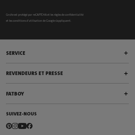
Ce site est protégé par reCAPTCHA et les
règles de confidentialité
et les
conditions d’utilisation
de Google s’appliquent.
SERVICE
REVENDEURS ET PRESSE
FATBOY
SUIVEZ-NOUS