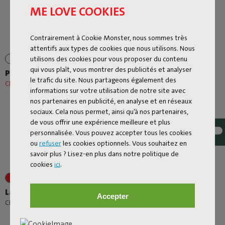
ME LOVE COOKIES
Contrairement à Cookie Monster, nous sommes très
attentifs aux types de cookies que nous utilisons. Nous
utilisons des cookies pour vous proposer du contenu
qui vous plaît, vous montrer des publicités et analyser
Prêt A Racket
Rock 'n Roll
le trafic du site. Nous partageons également des
CHF 92,00
CHF 115,00
-20%
CHF 339,00
informations sur votre utilisation de notre site avec
nos partenaires en publicité, en analyse et en réseaux
sociaux. Cela nous permet, ainsi qu’à nos partenaires,
de vous offrir une expérience meilleure et plus
personnalisée. Vous pouvez accepter tous les cookies
ou
refuser
les cookies optionnels. Vous souhaitez en
savoir plus ? Lisez-en plus dans notre politique de
cookies
ici
.
+1
+6
Lamzac O
Rock 'n Roll + Original
Accepter
Outdoor Mist
-
CHF 99,00
CHF 109,00
CHF 576,30
CHF 678,00
-15%