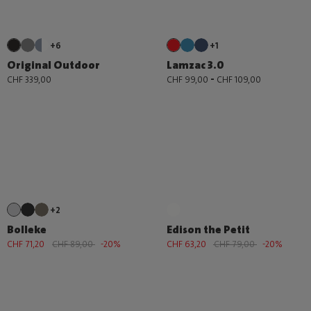
+6
+1
Original Outdoor
Lamzac 3.0
-
CHF 339,00
CHF 99,00
CHF 109,00
+2
Bolleke
Edison the Petit
CHF 71,20
CHF 89,00
-20%
CHF 63,20
CHF 79,00
-20%