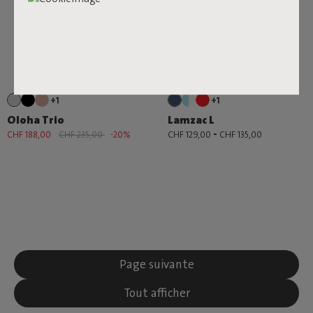
+1
+1
Oloha Trio
Lamzac L
-
CHF 188,00
CHF 235,00
-20%
CHF 129,00
CHF 135,00
Page suivante
Tout afficher