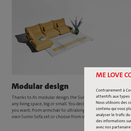
ME LOVE C
Modular design
Contrairement à Co
attentifs aux types 
Thanks to its modular design, the Sumo Sofa is suitable for
Nous utilisons des 
any living space, big or small. You decide what size and shape
contenu qui vous pla
you want, from armchair to ultralong sofa. Assemble your
analyser le trafic 
own Sumo Sofa set or choose from one of our fixed sets.
des informations sur
avec nos partenaires