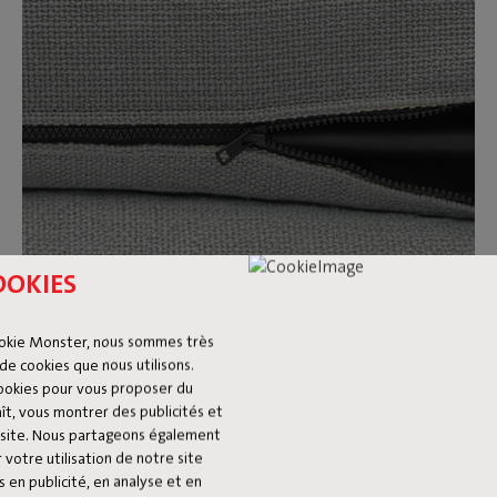
OOKIES
Housses amovibles et lavables
okie Monster, nous sommes très
de cookies que nous utilisons.
Envie de changement après quelque temps ? Il te suffit de
cookies pour vous proposer du
remplacer les housses de ton Sumo Sofa par une autre
ît, vous montrer des publicités et
couleur ou un autre tissu. En plus, les housses sont lavables.
du site. Nous partageons également
Gros accident ? Alors on te renvoie volontiers vers notre
 votre utilisation de notre site
guide des taches.
 en publicité, en analyse et en