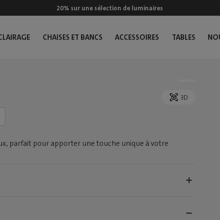
20% sur une sélection de luminaires
CLAIRAGE
CHAISES ET BANCS
ACCESSOIRES
TABLES
NO
3D
ux, parfait pour apporter une touche unique à votre