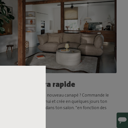
Livraison ultra rapide
Tu as hâte d'essayer ton nouveau canapé ? Commande le
Sumo Sofa dès aujourd'hui et crée en quelques jours ton
espace de détente idéal dans ton salon. *en fonction des
stocks disponibles