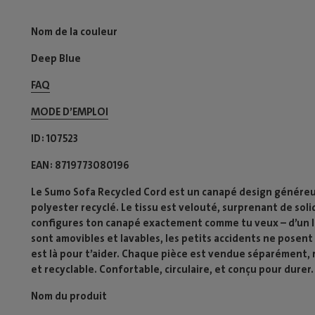
Nom de la couleur
Deep Blue
FAQ
MODE D’EMPLOI​
ID
107523
EAN
8719773080196
Le Sumo Sofa Recycled Cord est un canapé design généreux 
polyester recyclé. Le tissu est velouté, surprenant de soli
configures ton canapé exactement comme tu veux – d’un l
sont amovibles et lavables, les petits accidents ne posen
est là pour t’aider. Chaque pièce est vendue séparément, 
et recyclable. Confortable, circulaire, et conçu pour durer.
Nom du produit