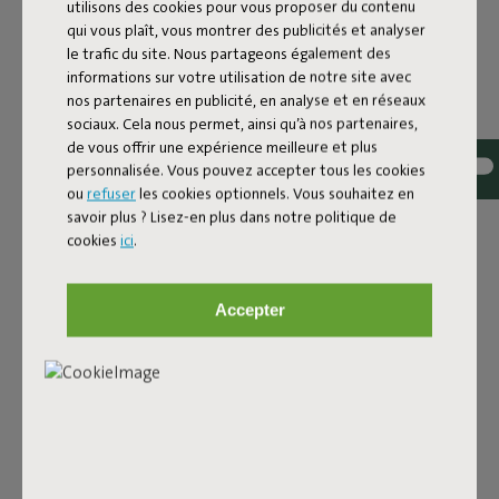
utilisons des cookies pour vous proposer du contenu
qui vous plaît, vous montrer des publicités et analyser
le trafic du site. Nous partageons également des
Tissu bouclé
informations sur votre utilisation de notre site avec
nos partenaires en publicité, en analyse et en réseaux
Le Sumo Sofa Bouclé est fabriqué en polyester recyclé
sociaux. Cela nous permet, ainsi qu’à nos partenaires,
avec une luxueuse structure bouclée. Le tissu est ultra
de vous offrir une expérience meilleure et plus
résistant, durable et tissé avec des fils de différentes
personnalisée. Vous pouvez accepter tous les cookies
nuances pour un joli mélange de couleurs. Doux et
ou
refuser
les cookies optionnels. Vous souhaitez en
confortable pour s’y enfoncer, mais assez ferme pour
savoir plus ? Lisez-en plus dans notre politique de
offrir un bon soutien. Pour encore plus de confort,
cookies
ici
.
associe-le à un coussin Puff Pillow Bouclé.
Commande tes échantillons de tissu
Accepter