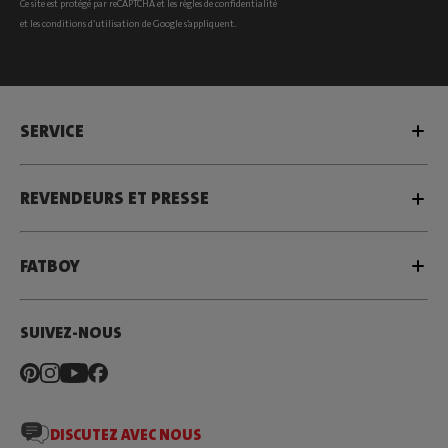
Ce site est protégé par reCAPTCHA et les
règles de confidentialité
et les
conditions d’utilisation
de Google s’appliquent.
SERVICE
REVENDEURS ET PRESSE
FATBOY
SUIVEZ-NOUS
DISCUTEZ AVEC NOUS