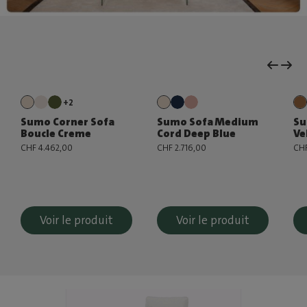
+2
Sumo Corner Sofa
Sumo Sofa Medium
Su
Boucle Creme
Cord Deep Blue
Ve
CHF 4.462,00
CHF 2.716,00
CHF
Voir le produit
Voir le produit