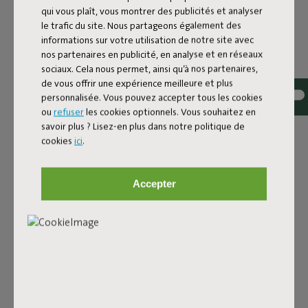
qui vous plaît, vous montrer des publicités et analyser
Tissu bouclé
le trafic du site. Nous partageons également des
informations sur votre utilisation de notre site avec
Le Sumo Sofa Bouclé est fabriqué en polyester recyclé
nos partenaires en publicité, en analyse et en réseaux
avec une luxueuse structure bouclée. Le tissu est ultra
sociaux. Cela nous permet, ainsi qu’à nos partenaires,
résistant, durable et tissé avec des fils de différentes
de vous offrir une expérience meilleure et plus
personnalisée. Vous pouvez accepter tous les cookies
nuances pour un joli mélange de couleurs. Doux et
ou
refuser
les cookies optionnels. Vous souhaitez en
confortable pour s’y enfoncer, mais assez ferme pour
savoir plus ? Lisez-en plus dans notre politique de
offrir un bon soutien. Pour encore plus de confort,
cookies
ici
.
associe-le à un coussin Puff Pillow Bouclé.
Commande tes échantillons de tissu
Accepter