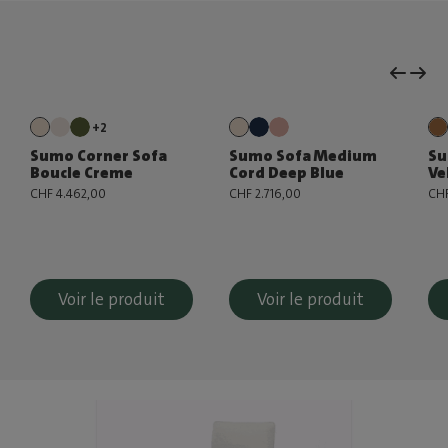
+2
Sumo Corner Sofa
Sumo Sofa Medium
Su
Boucle Creme
Cord Deep Blue
Ve
CHF 4.462,00
CHF 2.716,00
CHF
Voir le produit
Voir le produit