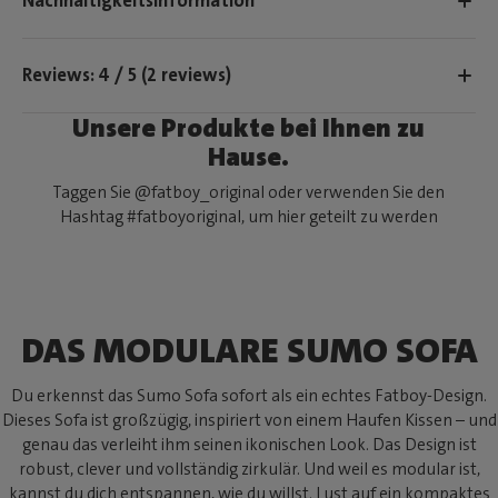
Nachhaltigkeitsinformation
Reviews: 4 / 5 (2 reviews)
Unsere Produkte bei Ihnen zu
Hause.
Taggen Sie @fatboy_original oder verwenden Sie den
Hashtag #fatboyoriginal, um hier geteilt zu werden
DAS MODULARE SUMO SOFA
Du erkennst das Sumo Sofa sofort als ein echtes Fatboy-Design.
Dieses Sofa ist großzügig, inspiriert von einem Haufen Kissen – und
genau das verleiht ihm seinen ikonischen Look. Das Design ist
robust, clever und vollständig zirkulär. Und weil es modular ist,
kannst du dich entspannen, wie du willst. Lust auf ein kompaktes