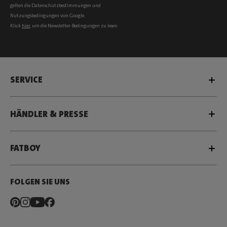
gelten die
Datenschutzbestimmungen
und
Nutzungsbedingungen
von Google.
Klick
hier
, um die Newsletter-Bedingungen zu lesen
SERVICE
HÄNDLER & PRESSE
FATBOY
FOLGEN SIE UNS