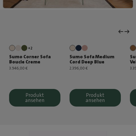
+2
Sumo Corner Sofa
Sumo Sofa Medium
Su
Boucle Creme
Cord Deep Blue
Ve
3.946,00 €
2.396,00 €
3.3
Produkt
Produkt
ansehen
ansehen