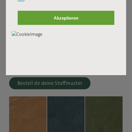
Bouclé Stoff
Akzeptieren
Das Sumo Sofa Bouclé besteht aus recyceltem Polyester
mit einer luxuriösen Bouclé-Struktur. Der Stoff ist
superstark, strapazierfähig und mit Garnen in
verschiedenen Farbtönen gewebt, was eine schöne
Melange ergibt. Weich und gemütlich zum Hineinsinken,
aber gleichzeitig fest genug für guten Sitzkomfort. Für
noch mehr Bequemlichkeit kombinierst du es mit einem
Puff Pillow Bouclé.
Bestell dir deine Stoffmuster