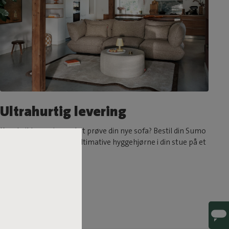
Ultrahurtig levering
Kan du ikke vente med at prøve din nye sofa? Bestil din Sumo
Sofa i dag, og skab det ultimative hyggehjørne i din stue på et
par dage.*hvis på lager