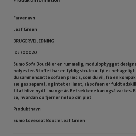
Farvenavn
Leaf Green
BRUGERVEJLEDNING
ID
700020
Sumo Sofa Bouclé er en rummelig, modulopbygget design
polyester. Stoffet har en fyldig struktur, føles behagelig
du sammensætte sofaen præcis, som du vil, fra en kompakt 
sælges separat, og intet er limet, så sofaen er fuldt adsk
til at blive nydt i mange år. Betrækkene kan også vaskes. Bl
se, hvordan du fjerner netop din plet.
Produktnavn
Sumo Loveseat Boucle Leaf Green