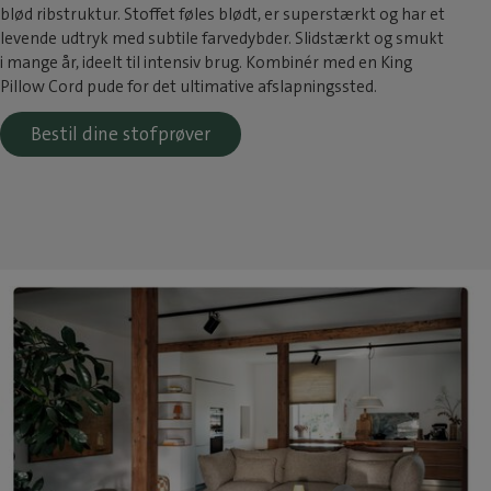
blød ribstruktur. Stoffet føles blødt, er superstærkt og har et
levende udtryk med subtile farvedybder. Slidstærkt og smukt
i mange år, ideelt til intensiv brug. Kombinér med en King
Pillow Cord pude for det ultimative afslapningssted.
Bestil dine stofprøver