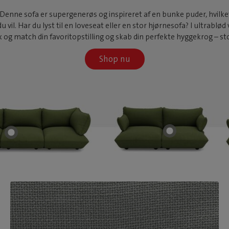
ne sofa er supergenerøs og inspireret af en bunke puder, hvilket gi
vil. Har du lyst til en loveseat eller en stor hjørnesofa? I ultrablø
 og match din favoritopstilling og skab din perfekte hyggekrog – stor 
Shop nu