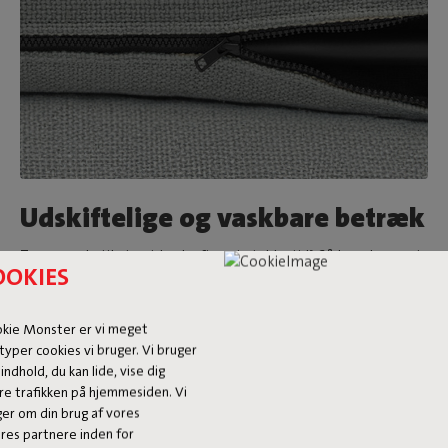
Udskiftelige og vaskbare betræk
Trænger du til et nyt look efter et stykke tid? Så kan du nemt
OOKIES
skifte betrækkene på din Sumo Sofa til en anden farve eller
et andet stof. Derudover er betrækkene også vaskbare. Kom
du til at spilde? Så henviser vi dig gerne til vores pleje- og
okie Monster er vi meget
pletguide.
typer cookies vi bruger. Vi bruger
 indhold, du kan lide, vise dig
re trafikken på hjemmesiden. Vi
ger om din brug af vores
es partnere inden for