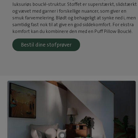
luksuriøs bouclé-struktur. Stoffet er superstærkt, slidstærkt
og vævet med garner i forskellige nuancer, som giver en
smuk farvemelering. Blødt og behageligt at synke ned i, men
samtidig fast nok til at give en god siddekomfort. For ekstra
komfort kan du kombinere den med en Puff Pillow Bouclé.
Bestil dine stofprøver