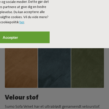
e og sociale medier. Dette gør det
es partnere at give dig en bedre
plevelse. Du kan acceptere alle
algfrie cookies. Vil du vide mere?
cookiepolitik
her
.
Accepter
Velour stof
Sumo Sofa Velvet har et ultrablødt genanvendt velourstof.