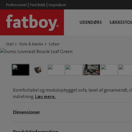
|
|
Professionel
Find Butik
Inspiration
UDENDØRS
SÆKKESTOL
Start
Stole & Bænke
Sofaer
Komfortabel og modulopbygget sofa, lavet af genanvendt, chikt
indretning.
Læs mere.
Dimensioner
Produktinformation