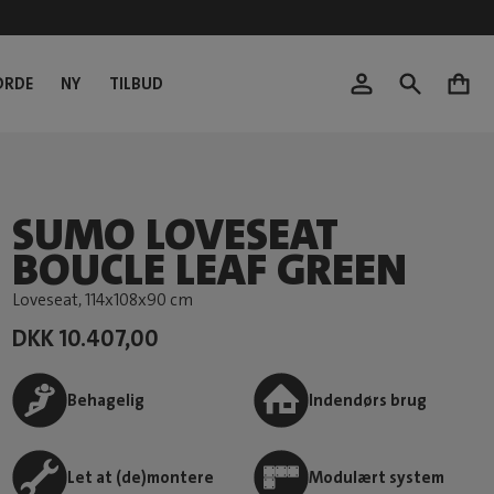
ORDE
NY
TILBUD
0
SUMO LOVESEAT
BOUCLE LEAF GREEN
Loveseat
, 114x108x90 cm
DKK 10.407,00
Behagelig
Indendørs brug
Let at (de)montere
Modulært system