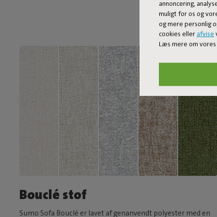
annoncering, analys
muligt for os og vor
og mere personlig o
cookies eller
afvise
v
Læs mere om vores 
Bouclé stof
Sumo Sofa Bouclé er lavet af genanvendt polyester med en