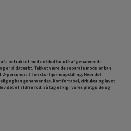
sofa betrukket med en blød bouclé af genanvendt
t og er slidstærkt. Takket være de separate moduler kan
2-personers til en stor hjørneopstilling. Hver del
illelig og kan genanvendes. Komfortabel, cirkulær og lavet
ev det et større rod. Så tag et kig i vores pletguide og