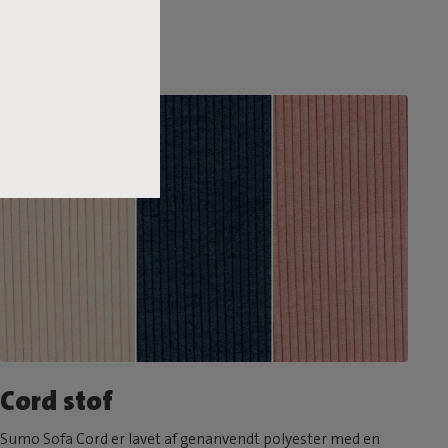
Cord stof
Sumo Sofa Cord er lavet af genanvendt polyester med en