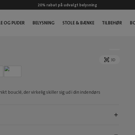
20% rabat på udvalgt belysning
E OG PUDER
BELYSNING
STOLE & BÆNKE
TILBEHØR
B
3D
 bouclé, der virkelig skiller sig ud i din indendørs