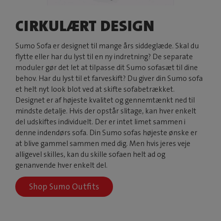
CIRKULÆRT DESIGN
Sumo Sofa er designet til mange års siddeglæde. Skal du
flytte eller har du lyst til en ny indretning? De separate
moduler gør det let at tilpasse dit Sumo sofasæt til dine
behov. Har du lyst til et farveskift? Du giver din Sumo sofa
et helt nyt look blot ved at skifte sofabetrækket.
Designet er af højeste kvalitet og gennemtænkt ned til
mindste detalje. Hvis der opstår slitage, kan hver enkelt
del udskiftes individuelt. Der er intet limet sammen i
denne indendørs sofa. Din Sumo sofas højeste ønske er
at blive gammel sammen med dig. Men hvis jeres veje
alligevel skilles, kan du skille sofaen helt ad og
genanvende hver enkelt del.
Shop Sumo Outfits