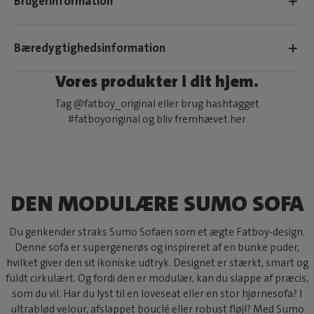
Brugerinformation
Bæredygtighedsinformation
Vores produkter i dit hjem.
Tag @fatboy_original eller brug hashtagget
#fatboyoriginal og bliv fremhævet her
DEN MODULÆRE SUMO SOFA
Du genkender straks Sumo Sofaen som et ægte Fatboy-design.
Denne sofa er supergenerøs og inspireret af en bunke puder,
hvilket giver den sit ikoniske udtryk. Designet er stærkt, smart og
fuldt cirkulært. Og fordi den er modulær, kan du slappe af præcis,
som du vil. Har du lyst til en loveseat eller en stor hjørnesofa? I
ultrablød velour, afslappet bouclé eller robust fløjl? Med Sumo