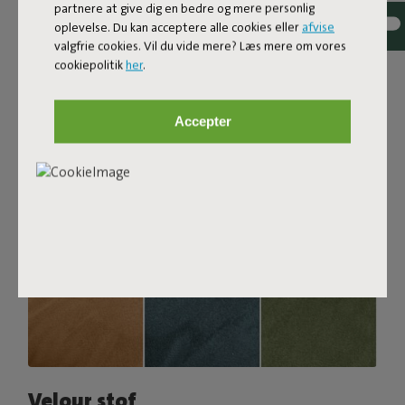
som giver en smuk farvemelering. Blødt og behageligt at
partnere at give dig en bedre og mere personlig
synke ned i, men samtidig fast nok til at give en god
oplevelse. Du kan acceptere alle cookies eller
afvise
siddekomfort. For ekstra komfort kan du kombinere den
valgfrie cookies. Vil du vide mere? Læs mere om vores
med en Puff Pillow Bouclé.
cookiepolitik
her
.
Bestil dine stofprøver
Accepter
Velour stof