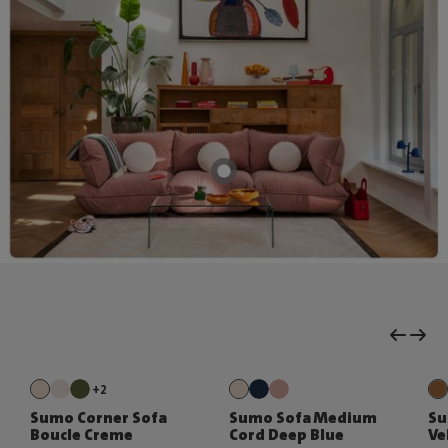
+2
Sumo Corner Sofa
Sumo Sofa Medium
Su
Boucle Creme
Cord Deep Blue
Ve