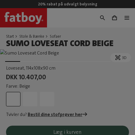
20% rabat på udvalgt belysning
0
Start
Stole & Bænke
Sofaer
SUMO LOVESEAT CORD BEIGE
3D
Loveseat
, 114x108x90 cm
DKK 10.407,00
Farve: Beige
Tvivler du?
Bestil dine stofprøver her
Læg i kurven