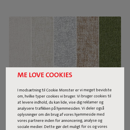
ME LOVE COOKIES
I modsætning til Cookie Monster er vi meget bevidste
om, hvilke typer cookies vi bruger. Vi bruger cookies til
Bouclé stof
at levere indhold, du kan lide, vise dig reklamer og
analysere trafikken på hjemmesiden. Vi deler også
Sumo Sofa Bouclé er lavet af genanvendt polyester med
oplysninger om din brug af vores hjemmeside med
en luksuriøs bouclé-struktur. Stoffet er superstærkt,
vores partnere inden for annoncering, analyse og
slidstærkt og vævet med garner i forskellige nuancer,
sociale medier. Dette gør det muligt for os og vores