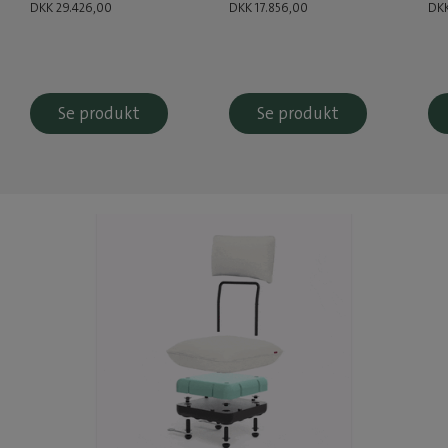
DKK 29.426,00
DKK 17.856,00
DKK
Se produkt
Se produkt