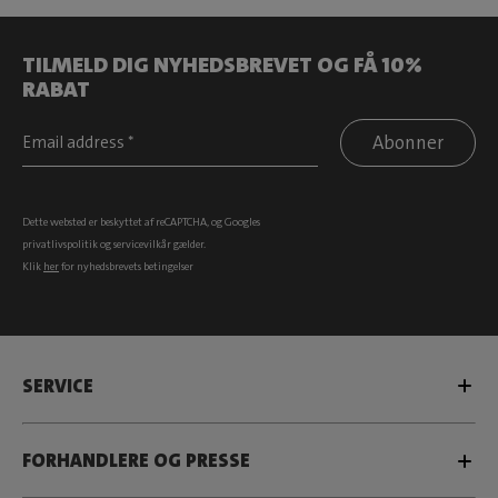
TILMELD DIG NYHEDSBREVET OG FÅ 10%
RABAT
Abonner
Dette websted er beskyttet af reCAPTCHA, og Googles
privatlivspolitik
og
servicevilkår
gælder.
Klik
her
for nyhedsbrevets betingelser
SERVICE
FORHANDLERE OG PRESSE