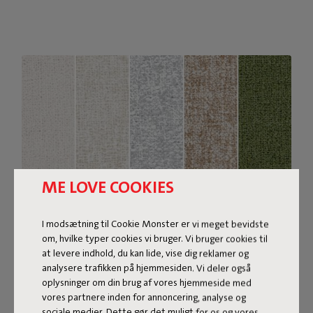
ME LOVE COOKIES
I modsætning til Cookie Monster er vi meget bevidste
om, hvilke typer cookies vi bruger. Vi bruger cookies til
Bouclé stof
at levere indhold, du kan lide, vise dig reklamer og
analysere trafikken på hjemmesiden. Vi deler også
Sumo Sofa Bouclé er lavet af genanvendt polyester med
oplysninger om din brug af vores hjemmeside med
vores partnere inden for annoncering, analyse og
en luksuriøs bouclé-struktur. Stoffet er superstærkt,
sociale medier. Dette gør det muligt for os og vores