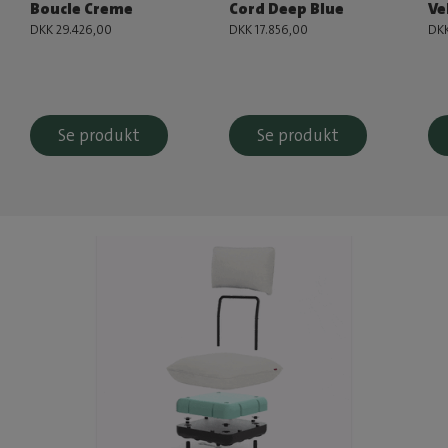
Boucle Creme
Cord Deep Blue
Ve
DKK 29.426,00
DKK 17.856,00
DKK
Se produkt
Se produkt