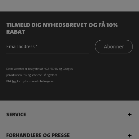
TILMELD DIG NYHEDSBREVET OG FÅ 10%
RABAT
Abonner
Dette websted er beskyttet af reCAPTCHA, og Googles
privatlivspolitik
og
servicevilkår
gælder.
Klik
her
for nyhedsbrevets betingelser
SERVICE
FORHANDLERE OG PRESSE