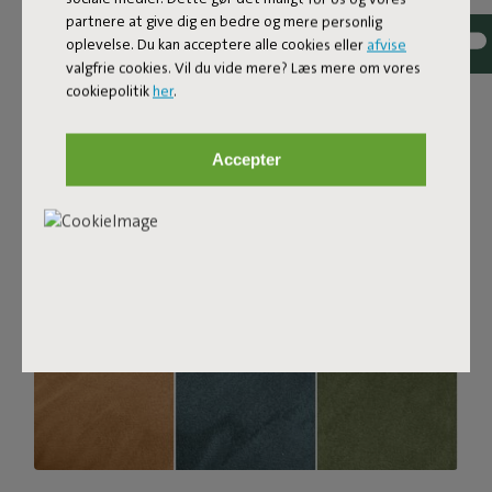
slidstærkt og vævet med garner i forskellige nuancer,
partnere at give dig en bedre og mere personlig
som giver en smuk farvemelering. Blødt og behageligt at
oplevelse. Du kan acceptere alle cookies eller
afvise
synke ned i, men samtidig fast nok til at give en god
valgfrie cookies. Vil du vide mere? Læs mere om vores
siddekomfort. For ekstra komfort kan du kombinere den
cookiepolitik
her
.
med en Puff Pillow Bouclé.
Bestil dine stofprøver
Accepter