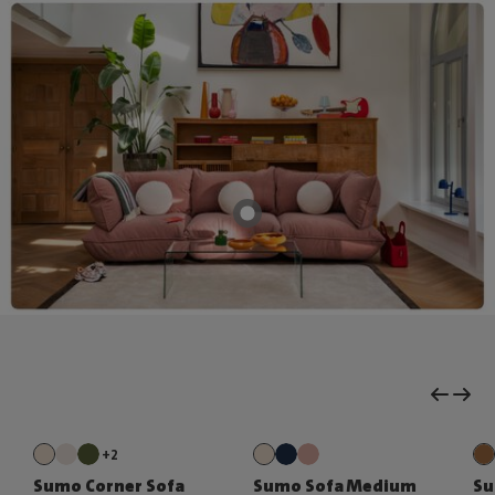
+2
Sumo Corner Sofa
Sumo Sofa Medium
Su