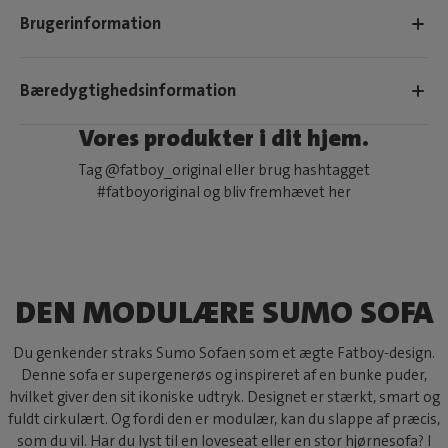
Brugerinformation
Bæredygtighedsinformation
Vores produkter i dit hjem.
Tag @fatboy_original eller brug hashtagget
#fatboyoriginal og bliv fremhævet her
DEN MODULÆRE SUMO SOFA
Du genkender straks Sumo Sofaen som et ægte Fatboy-design.
Denne sofa er supergenerøs og inspireret af en bunke puder,
hvilket giver den sit ikoniske udtryk. Designet er stærkt, smart og
fuldt cirkulært. Og fordi den er modulær, kan du slappe af præcis,
som du vil. Har du lyst til en loveseat eller en stor hjørnesofa? I