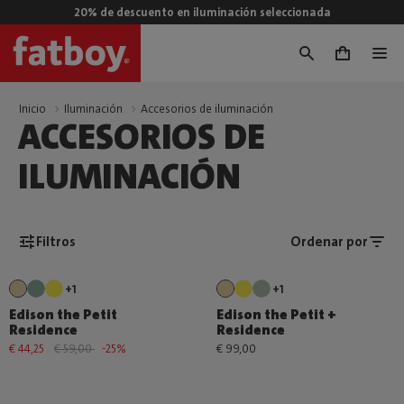
20% de descuento en iluminación seleccionada
0
Inicio
Iluminación
Accesorios de iluminación
ACCESORIOS DE
ILUMINACIÓN
Filtros
Ordenar por
+1
+1
Edison the Petit
Edison the Petit +
Residence
Residence
€ 44,25
€ 59,00
-25%
€ 99,00