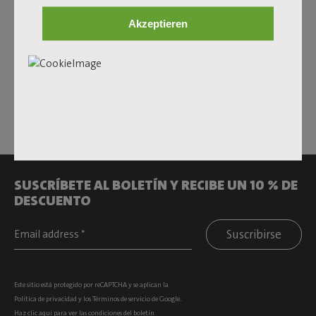
lámparas de pie son auténticos puntos focales con un toque
típico de Fatboy y un diseño inteligente, mientras que las
Akzeptieren
lámparas de mesa compactas son flexibles y fáciles de
mover. Por ejemplo, la lámpara colgante
Bolleke
crea un
ambiente acogedor sobre la mesa del comedor o al aire libre
en el jardín. Muchas de nuestras lámparas también son
recargables y regulables, para que siempre puedas ajustar la
luz según la ocasión. Explora nuestra colección y encuentra
la lámpara que da a tus espacios ese toque único.
SUSCRÍBETE AL BOLETÍN Y RECIBE UN 10 % DE
DESCUENTO
Suscribirse
Este sitio está protegido por reCAPTCHA y se aplican la
Política de privacidad
y los
Términos de servicio
de Google.
Haz clic
aquí
para ver las condiciones del boletín