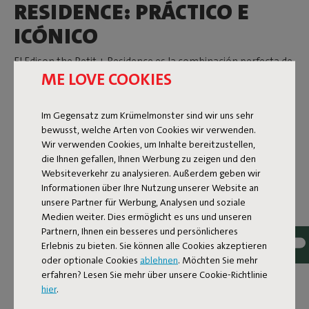
RESIDENCE: PRÁCTICO E
ICÓNICO
El
Edison the Petit + Residence
es la combinación perfecta de
ME LOVE COOKIES
calidez y funcionalidad. Gracias a
Residence
, la lámpara
Edison the Petit no solo es un elemento decorativo, sino
también un práctico organizador para el hogar. Su base
Im Gegensatz zum Krümelmonster sind wir uns sehr
permite guardar pequeños objetos como llaves, joyas o
bewusst, welche Arten von Cookies wir verwenden.
bolígrafos. Puedes colgarla en la pared o colocarla sobre una
Wir verwenden Cookies, um Inhalte bereitzustellen,
superficie. Ideal como mesita de noche moderna, para tu
die Ihnen gefallen, Ihnen Werbung zu zeigen und den
escritorio o en el recibidor. Compacta, recargable y siempre
Websiteverkehr zu analysieren. Außerdem geben wir
práctica – Edison the Petit + Residence es tu organizador
Informationen über Ihre Nutzung unserer Website an
único que encaja en cualquier rincón de tu hogar.
unsere Partner für Werbung, Analysen und soziale
Medien weiter. Dies ermöglicht es uns und unseren
LÁMPARAS FATBOY
Partnern, Ihnen ein besseres und persönlicheres
Erlebnis zu bieten. Sie können alle Cookies akzeptieren
oder optionale Cookies
ablehnen
. Möchten Sie mehr
Desde
lámparas de pie
con mucho estilo hasta
lámparas
erfahren? Lesen Sie mehr über unsere Cookie-Richtlinie
colgantes
prácticas, nuestra colección aporta carácter
hier
.
inmediato a cualquier espacio interior o exterior. Nuestras