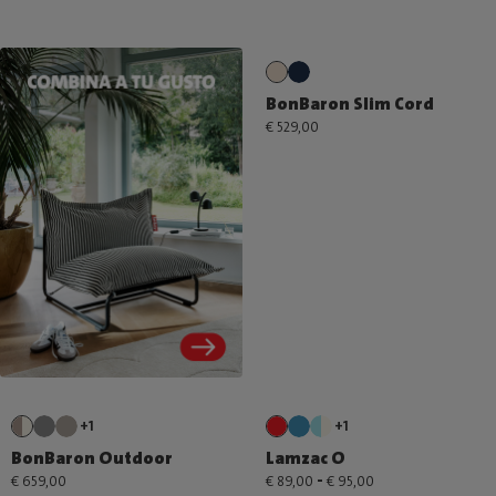
BonBaron Slim Cord
€ 529,00
+1
+1
BonBaron Outdoor
Lamzac O
-
€ 659,00
€ 89,00
€ 95,00