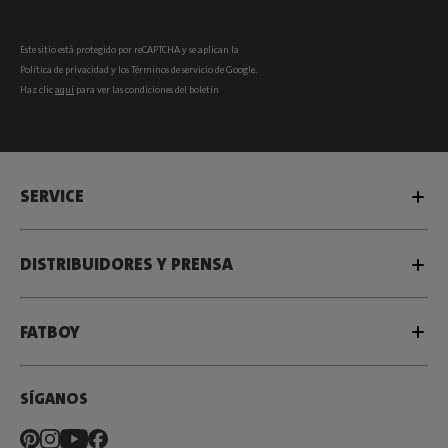
Este sitio está protegido por reCAPTCHA y se aplican la
Política de privacidad
y los
Términos de servicio
de Google.
Haz clic
aquí
para ver las condiciones del boletín
SERVICE
DISTRIBUIDORES Y PRENSA
FATBOY
SÍGANOS