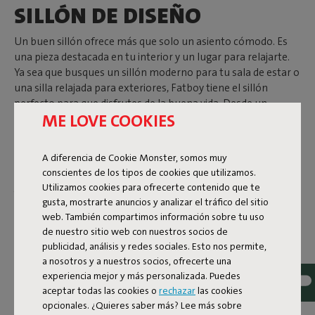
SILLÓN DE DISEÑO
Un buen sillón ofrece más que solo un asiento cómodo. Es
una pieza destacada en tu interior y un lugar para relajarte.
Ya sea que busques un sillón moderno para tu sala de estar o
una silla relajada para exteriores, Fatboy tiene el sillón
perfecto para que disfrutes de la buena vida. Desde un
ME LOVE COOKIES
espacioso Loveseat de diseño hasta un sillón con
reposabrazos para una relajación total.
A diferencia de Cookie Monster, somos muy
conscientes de los tipos de cookies que utilizamos.
ASIENTOS CÓMODOS, CON
Utilizamos cookies para ofrecerte contenido que te
ESTILO EN INTERIORES
gusta, mostrarte anuncios y analizar el tráfico del sitio
web. También compartimos información sobre tu uso
de nuestro sitio web con nuestros socios de
Relajarse en interiores requiere un sillón que sea cómodo y
publicidad, análisis y redes sociales. Esto nos permite,
visualmente atractivo. El Sumo Loveseat es un ejemplo
a nosotros y a nuestros socios, ofrecerte una
perfecto. Este cómodo loveseat de diseño realza tu interior y
experiencia mejor y más personalizada. Puedes
puede transformarse en un sofá al conectar varios módulos.
aceptar todas las cookies o
rechazar
las cookies
Su tela es muy duradera y fácil de limpiar.
The Bonbaron
es
opcionales. ¿Quieres saber más? Lee más sobre
ideal si buscas un lugar de descanso divertido. Este sillón