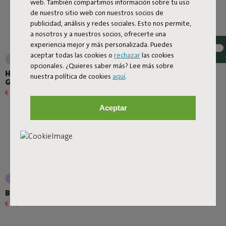
web. También compartimos información sobre tu uso
de nuestro sitio web con nuestros socios de
publicidad, análisis y redes sociales. Esto nos permite,
a nosotros y a nuestros socios, ofrecerte una
experiencia mejor y más personalizada. Puedes
aceptar todas las cookies o
rechazar
las cookies
opcionales. ¿Quieres saber más? Lee más sobre
Hotspot Quadro Cool
Hotspot Quadro Foggy
nuestra política de cookies
aquí
.
Grey
Dew
€ 74,50
€ 149,00
-50%
€ 74,50
€ 149,00
-50%
Aceptar
Beach Baggy
€ 29,25
€ 39,00
-25%