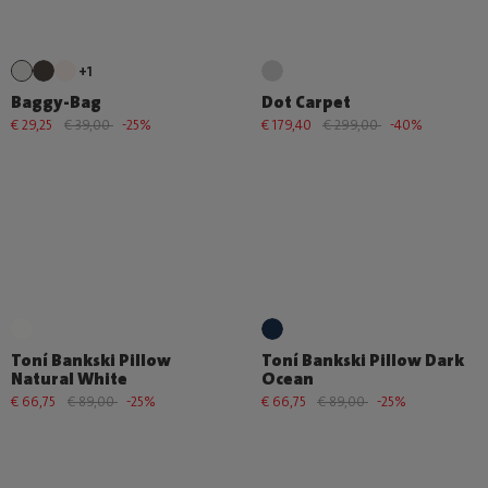
+1
Baggy-Bag
Dot Carpet
€ 29,25
€ 39,00
-25%
€ 179,40
€ 299,00
-40%
Toní Bankski Pillow
Toní Bankski Pillow Dark
Natural White
Ocean
€ 66,75
€ 89,00
-25%
€ 66,75
€ 89,00
-25%