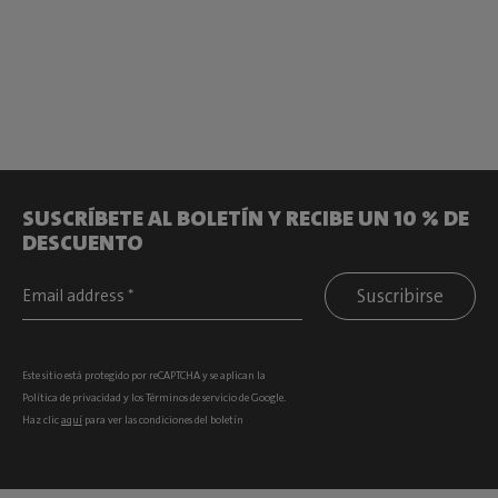
SUSCRÍBETE AL BOLETÍN Y RECIBE UN 10 % DE
DESCUENTO
Suscribirse
Este sitio está protegido por reCAPTCHA y se aplican la
Política de privacidad
y los
Términos de servicio
de Google.
Haz clic
aquí
para ver las condiciones del boletín