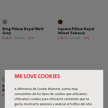
King Pillow Royal Wolf
Square Pillow Royal
Grey
Velvet Tobacco
€ 44,25
€ 59,00
-25%
€ 36,75
€ 49,00
-25%
ME LOVE COOKIES
+1
Edison the Petit
Adoreganizer Wolf Grey
A diferencia de Cookie Monster, somos muy
Residence
€ 164,25
€ 219,00
-25%
conscientes de los tipos de cookies que utilizamos.
€ 44,25
€ 59,00
-25%
Utilizamos cookies para ofrecerte contenido que te
gusta, mostrarte anuncios y analizar el tráfico del sitio