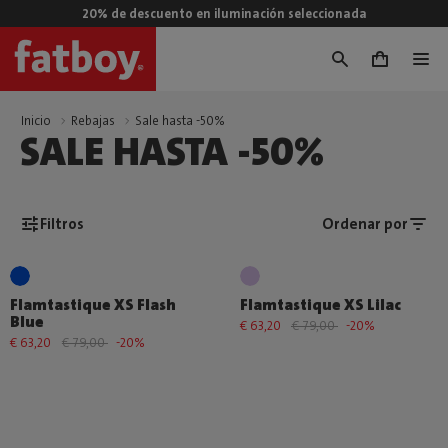
20% de descuento en iluminación seleccionada
0
Inicio
Rebajas
Sale hasta -50%
SALE HASTA -50%
Filtros
Ordenar por
Flamtastique XS Flash
Flamtastique XS Lilac
Blue
€ 63,20
€ 79,00
-20%
€ 63,20
€ 79,00
-20%