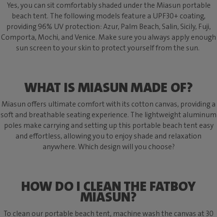
Yes, you can sit comfortably shaded under the Miasun portable
beach tent. The following models feature a UPF30+ coating,
providing 96% UV protection: Azur, Palm Beach, Salin, Sicily, Fuji,
Comporta, Mochi, and Venice. Make sure you always apply enough
sun screen to your skin to protect yourself from the sun.
WHAT IS MIASUN MADE OF?
Miasun offers ultimate comfort with its cotton canvas, providing a
soft and breathable seating experience. The lightweight aluminum
poles make carrying and setting up this portable beach tent easy
and effortless, allowing you to enjoy shade and relaxation
anywhere. Which design will you choose?
HOW DO I CLEAN THE FATBOY
MIASUN?
To clean our portable beach tent, machine wash the canvas at 30