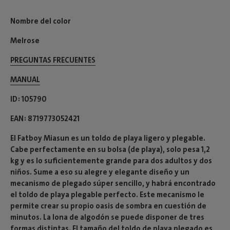
Nombre del color
Melrose
PREGUNTAS FRECUENTES
MANUAL
ID
105790
EAN
8719773052421
El Fatboy Miasun es un toldo de playa ligero y plegable.
Cabe perfectamente en su bolsa (de playa), solo pesa 1,2
kg y es lo suficientemente grande para dos adultos y dos
niños. Sume a eso su alegre y elegante diseño y un
mecanismo de plegado súper sencillo, y habrá encontrado
el toldo de playa plegable perfecto. Este mecanismo le
permite crear su propio oasis de sombra en cuestión de
minutos. La lona de algodón se puede disponer de tres
formas distintas. El tamaño del toldo de playa plegado es