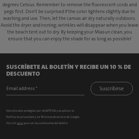
degrees Celsius. Remember to remove the fluorescent cords and
pegs first. Don't be surprised if the color lightens slightly due to
washing and use. Then, let the canvas air dry naturally outdoors.
Avoid the dryer and ironing; wrinkles will disappear when you leave
the beach tent out to dry. By keeping your Miasun clean, you
ensure that you can enjoy the shade for as long as possible!
SUSCRÍBETE AL BOLETÍN Y RECIBE UN 10 % DE
DESCUENTO
Suscribirse
Este sitio está protegido por reCAPTCHA y se aplican la
Política de privacidad
y los
Términos de servicio
de Google.
Haz clic
aquí
para ver las condiciones del boletín