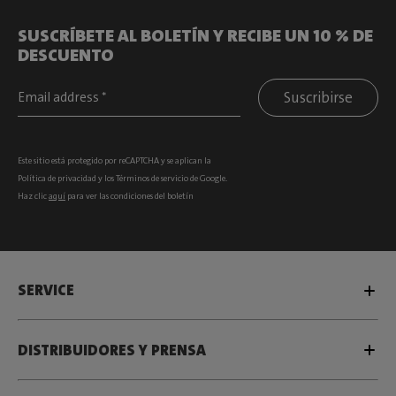
SUSCRÍBETE AL BOLETÍN Y RECIBE UN 10 % DE
DESCUENTO
Suscribirse
Este sitio está protegido por reCAPTCHA y se aplican la
Política de privacidad
y los
Términos de servicio
de Google.
Haz clic
aquí
para ver las condiciones del boletín
SERVICE
DISTRIBUIDORES Y PRENSA