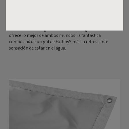
El muy apreciado Original de Fatboy® te ofrece lo último
en descanso y comodidad, al menos en tierra firme. A
medida que suben las temperaturas, también querrás
refrescarte en el agua. La tumbona de agua Floatzac te
ofrece lo mejor de ambos mundos: la fantástica
comodidad de un puf de Fatboy® más la refrescante
sensación de estar en el agua.