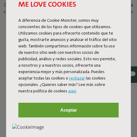
ME LOVE COOKIES
Original Floatzac podrás tomártelo con calma, tanto en el agua
como en la zona de la piscina. Bienvenido al chiringuito acuático.
A diferencia de Cookie Monster, somos muy
conscientes de los tipos de cookies que utilizamos.
Utilizamos cookies para ofrecerte contenido que te
gusta, mostrarte anuncios y analizar el tráfico del sitio
web. También compartimos información sobre tu uso
de nuestro sitio web con nuestros socios de
publicidad, análisis y redes sociales. Esto nos permite,
a nosotros y a nuestros socios, ofrecerte una
experiencia mejor y más personalizada. Puedes
aceptar todas las cookies o
rechazar
las cookies
opcionales. ¿Quieres saber más? Lee más sobre
nuestra política de cookies
aquí
.
Aceptar
REFRÉSCATE CON TODO EL
CONFORT