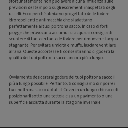
sfortunatamente non può avere alcuna influenza sulle
previsioni del tempo o sugli escrementi inaspettati degli
uccelli. Ecco perché abbiamo progettato delle fodere
idrorepellenti e antimacchia che si adattano
perfettamente ai tuoi poltrona sacco. In caso di forti
piogge che provocano accumuli di acqua, si consiglia di
scuotere di tanto in tanto le fodere per rimuovere l'acqua
stagnante. Per evitare umidità e muffe, lasciare ventilare
all'aria. Queste accortezze ti consentiranno di goderti la
qualità dei tuoi poltrona sacco ancora più a lungo.
Ovviamente desidererai godere dei tuoi poltrona sacco il
più a lungo possibile. Pertanto, ti consigliamo di riporre i
tuoi poltrona sacco dotati di Cover in un luogo chiuso o di
posizionarli sotto una tettoia e su un pavimento o una
superficie asciutta durante la stagione invernale.