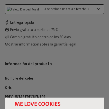
O selecciona una tela diferente...:
Entrega rápida
Envío gratuito a partir de 75 €
Cambio gratuito dentro de los 30 días
Mostrar información sobre la garantía legal
Información del producto
Nombre del color
Gris
PREGUNTAS FRECUENTES
ME LOVE COOKIES
MANUAL