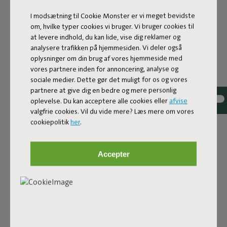
ID
700062-test
I modsætning til Cookie Monster er vi meget bevidste
om, hvilke typer cookies vi bruger. Vi bruger cookies til
Relajarse, comer, beber, tomar el sol: todo es posible con el
at levere indhold, du kan lide, vise dig reklamer og
conjunto de salón Paletti, inspirado en un bastidor con
analysere trafikken på hjemmesiden. Vi deler også
base de palés. Decida qué elementos necesita y cree su
oplysninger om din brug af vores hjemmeside med
propio conjunto de salón perfecto con palés. Tanto si
vores partnere inden for annoncering, analyse og
busca un sofá más íntimo como un juego de jardín
sociale medier. Dette gør det muligt for os og vores
completo con sofá de esquina, una mesa y sillas
partnere at give dig en bedre og mere personlig
independientes, las posibilidades son infinitas. Con este
oplevelse. Du kan acceptere alle cookies eller
afvise
conjunto de salón multifuncional, algo es seguro: todo son
valgfrie cookies. Vil du vide mere? Læs mere om vores
palés.Además de flexibilidad y comodidad, Paletti ofrece la
cookiepolitik
her
.
máxima calidad. Los módulos han sido fabricados con
materiales reciclados en la medida de lo posible. Los
Accepter
cojines de los respaldos contienen espuma de relleno
sobrante en la industria, y el bastidor base contiene
plástico reciclable. Los demás elementos del conjunto de
salón también se fabricaron de manera sostenible. Tanto si
hablamos de los cojines resistentes a los rayos UV e
impermeables, cubiertos con el duradero tejido olefin, o
del respaldo inoxidable con revestimiento en polvo de