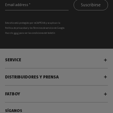
Suscribirse
Este sitio está protegido por reCAPTCHA y se aplican la
Política de privacidad
y los
Términos de servicio
de Google.
Haz clic
aquí
para ver las condiciones del boletín
SERVICE
DISTRIBUIDORES Y PRENSA
FATBOY
SÍGANOS