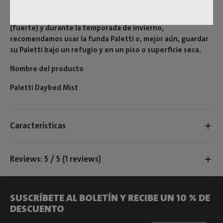
máxima calidad: Paletti garantiza una experiencia de salón
con infinitas opciones. Siéntese y relájese. En lluvia
(fuerte) y durante la temporada de invierno,
recomendamos usar la funda Paletti o, mejor aún, guardar
su Paletti bajo un refugio y en un piso o superficie seca.
Nombre del producto
Paletti Daybed Mist
Características
Reviews: 5 / 5 (1 reviews)
SUSCRÍBETE AL BOLETÍN Y RECIBE UN 10 % DE
DESCUENTO