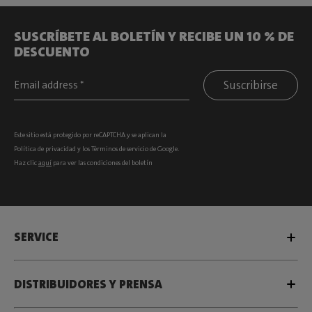
SUSCRÍBETE AL BOLETÍN Y RECIBE UN 10 % DE
DESCUENTO
Suscribirse
Este sitio está protegido por reCAPTCHA y se aplican la
Política de privacidad
y los
Términos de servicio
de Google.
Haz clic
aquí
para ver las condiciones del boletín
SERVICE
DISTRIBUIDORES Y PRENSA