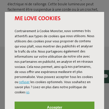
électrique ni de rallonge. Cette boule lumineuse peut
facilement être suspendue à une corde ou à un crochet,
sur un arbre ou sous votre parasol. Il est temps de
ME LOVE COOKIES
rentrer parce qu'il commence à faire nuit ? Pourquoi ?
Avec Bolleke, la soirée ne fait que commencer.
Contrairement à Cookie Monster, nous sommes très
attentifs aux types de cookies que nous utilisons. Nous
utilisons des cookies pour vous proposer du contenu
qui vous plaît, vous montrer des publicités et analyser
le trafic du site. Nous partageons également des
informations sur votre utilisation de notre site avec
nos partenaires en publicité, en analyse et en réseaux
sociaux. Cela nous permet, ainsi qu’à nos partenaires,
de vous offrir une expérience meilleure et plus
personnalisée. Vous pouvez accepter tous les cookies
ou
refuser
les cookies optionnels. Vous souhaitez en
savoir plus ? Lisez-en plus dans notre politique de
cookies
ici
.
Accepter