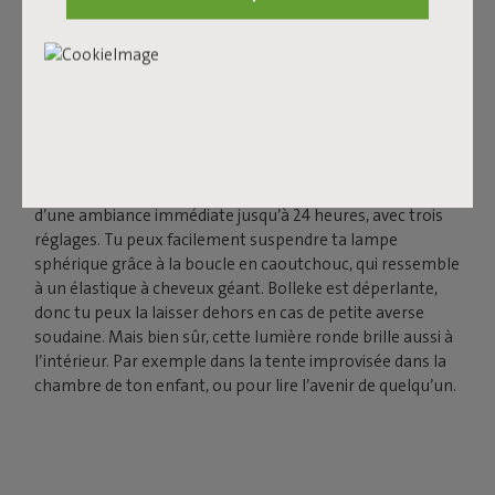
LA BOULE LUMINEUSE LED
POUR L'EXTÉRIEUR ET
L'INTÉRIEUR
Recharge ton Bolleke via la connexion USB et profite
d’une ambiance immédiate jusqu’à 24 heures, avec trois
réglages. Tu peux facilement suspendre ta lampe
sphérique grâce à la boucle en caoutchouc, qui ressemble
à un élastique à cheveux géant. Bolleke est déperlante,
donc tu peux la laisser dehors en cas de petite averse
soudaine. Mais bien sûr, cette lumière ronde brille aussi à
l’intérieur. Par exemple dans la tente improvisée dans la
chambre de ton enfant, ou pour lire l’avenir de quelqu’un.