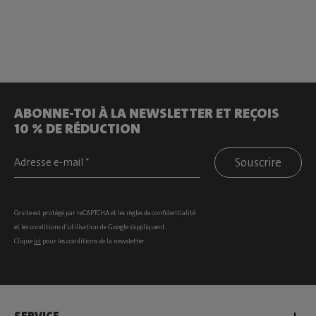
ABONNE-TOI À LA NEWSLETTER ET REÇOIS
10 % DE RÉDUCTION
Souscrire
Ce site est protégé par reCAPTCHA et les
règles de confidentialité
et les
conditions d’utilisation
de Google s’appliquent.
Clique
ici
pour les conditions de la newsletter