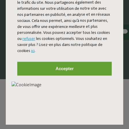
le trafic du site. Nous partageons également des
Le Sunbun est un lit lounge où le design nostalgique
informations sur votre utilisation de notre site avec
rencontre le confort contemporain. Son design fait
nos partenaires en publicité, en analyse et en réseaux
subtilement référence aux formes arrondies et douces
sociaux. Cela nous permet, ainsi qu’à nos partenaires,
des bains de soleil des années 1970 et 80, réinventées avec
de vous offrir une expérience meilleure et plus
des matériaux de haute qualité et des détails
personnalisée. Vous pouvez accepter tous les cookies
soigneusement pensés. Le résultat est un lit lounge
ou
refuser
les cookies optionnels. Vous souhaitez en
design généreux et ultra confortable, qui invite à
savoir plus ? Lisez-en plus dans notre politique de
s’allonger, à se détendre et à ralentir un peu le rythme de
cookies
ici
.
la journée.
Accepter