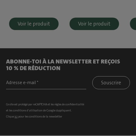
Voir le produit
Voir le produit
ABONNE-TOI À LA NEWSLETTER ET REÇOIS
10 % DE RÉDUCTION
Souscrire
Ce site est protégé par reCAPTCHA et les
règles de confidentialité
et les
conditions d’utilisation
de Google s’appliquent.
Clique
ici
pour les conditions de la newsletter