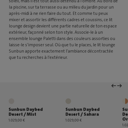
soleil, mais il est tout aussi détendu à l’ombre. Au bord de
la piscine, sur ta terrasse ou au milieu du jardin pour un
après-midi à ne rien faire du tout. Et comme tu peux
mixer et assortir les différents cadres et coussins, ce lit
lounge design devient une partie naturelle de ton espace
extérieur, façonné selon ton style. Associe-le à un
ensemble lounge Paletti dans des couleurs assorties ou
laisse-le s’imposer seul. Où que tu le places, le lit lounge
Sunbun apporte exactement l’ambiance décontractée
que tu recherches à l’extérieur.
Sunbun Daybed
Sunbun Daybed
Su
Desert / Mist
Desert / Sahara
De
Or
1.029,00 €
1.029,00 €
1.0